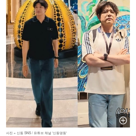
이미지 
사진 = 신동 SNS / 유튜브 채널 '신동댕동'