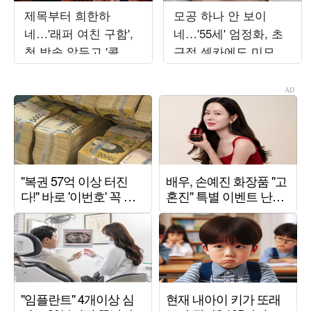
제목부터 희한하
모공 하나 안 보이
네…'래퍼 여친 구함',
네…'55세' 엄정화, 초
첫 방송 앞두고 '콜아
근접 셀카에도 미모 자
웃 ♥데이트' 현장 공개
신감 '대폭발'