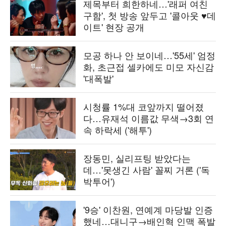
제목부터 희한하네…'래퍼 여친
구함', 첫 방송 앞두고 '콜아웃 ♥데
이트' 현장 공개
모공 하나 안 보이네…'55세' 엄정
화, 초근접 셀카에도 미모 자신감
'대폭발'
시청률 1%대 코앞까지 떨어졌
다…유재석 이름값 무색→3회 연
속 하락세 ('해투')
장동민, 실리프팅 받았다는
데…'못생긴 사람' 꼴찌 거론 ('독
박투어')
'9승' 이찬원, 연예계 마당발 인증
했네…대니구→배인혁 인맥 폭발