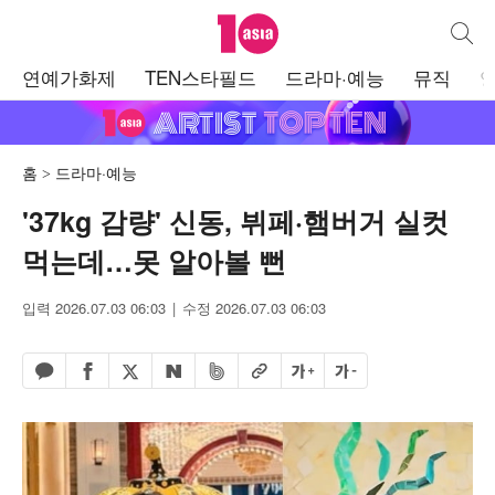
텐아시아
통합검
주
연예가화제
TEN스타필드
드라마·예능
뮤직
메
뉴
홈
드라마·예능
'37kg 감량' 신동, 뷔페·햄버거 실컷
먹는데…못 알아볼 뻔
입력 2026.07.03 06:03
수정 2026.07.03 06:03
페이스북 공유하기
밴드 공유하기
카카오톡 공유하기
엑스 공유하기
URL복사
글자 크게
글자 작게
네이버 공유하기