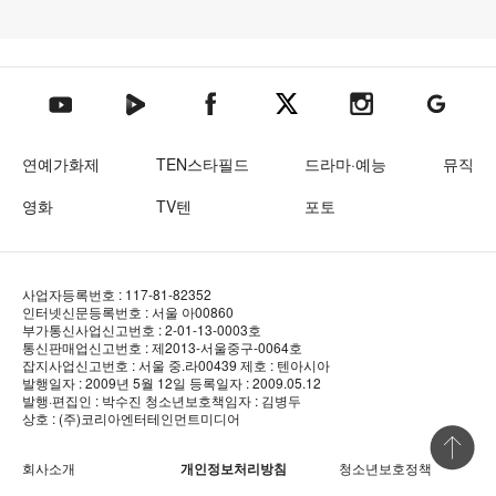
텐아시아 네이버TV
텐아시아 페이스북
텐아시아 엑스
텐아시아 인스타그램
텐아시아
텐아시아 유튜브
연예가화제
TEN스타필드
드라마·예능
뮤직
영화
TV텐
포토
사업자등록번호 : 117-81-82352
인터넷신문등록번호 : 서울 아00860
부가통신사업신고번호 : 2-01-13-0003호
통신판매업신고번호 : 제2013-서울중구-0064호
잡지사업신고번호 : 서울 중.라00439
제호 : 텐아시아
발행일자 : 2009년 5월 12일
등록일자 : 2009.05.12
발행·편집인 : 박수진
청소년보호책임자 : 김병두
상호 : (주)코리아엔터테인먼트미디어
상단 바로
회사소개
개인정보처리방침
청소년보호정책