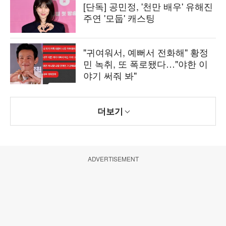
[단독] 공민정, '천만 배우' 유해진
주연 '모둡' 캐스팅
"귀여워서, 예뻐서 전화해" 황정
민 녹취, 또 폭로됐다…"야한 이
야기 써줘 봐"
더보기
ADVERTISEMENT