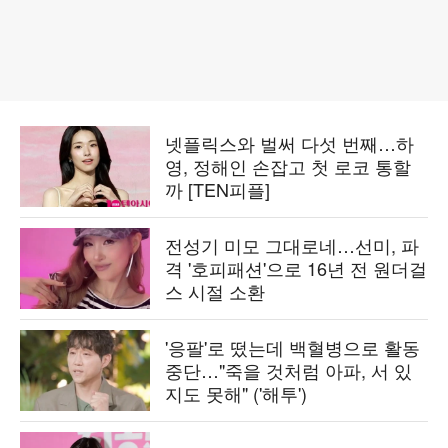
넷플릭스와 벌써 다섯 번째…하
영, 정해인 손잡고 첫 로코 통할
까 [TEN피플]
전성기 미모 그대로네…선미, 파
격 '호피패션'으로 16년 전 원더걸
스 시절 소환
'응팔'로 떴는데 백혈병으로 활동
중단…"죽을 것처럼 아파, 서 있
지도 못해" ('해투')