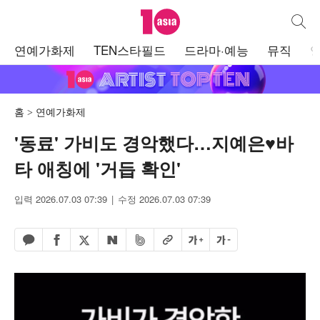
텐아시아
통합검
주
연예가화제
TEN스타필드
드라마·예능
뮤직
메
뉴
홈
연예가화제
'동료' 가비도 경악했다…지예은♥바
타 애칭에 '거듭 확인'
입력 2026.07.03 07:39
수정 2026.07.03 07:39
페이스북 공유하기
밴드 공유하기
카카오톡 공유하기
엑스 공유하기
URL복사
글자 크게
글자 작게
네이버 공유하기