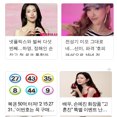
넷플릭스와 벌써 다섯
전성기 미모 그대로
번째…하영, 정해인 손
네…선미, 파격 '호피
잡고 첫 로코 통할까
패션'으로 16년 전 원
[TEN피플]
더걸스 시절 소환