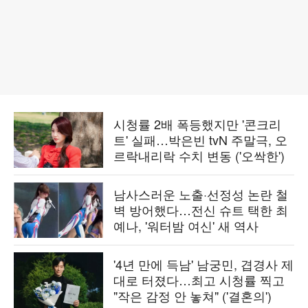
시청률 2배 폭등했지만 '콘크리
트' 실패…박은빈 tvN 주말극, 오
르락내리락 수치 변동 ('오싹한')
남사스러운 노출·선정성 논란 철
벽 방어했다…전신 슈트 택한 최
예나, '워터밤 여신' 새 역사
'4년 만에 득남' 남궁민, 겹경사 제
대로 터졌다…최고 시청률 찍고
"작은 감정 안 놓쳐" ('결혼의')