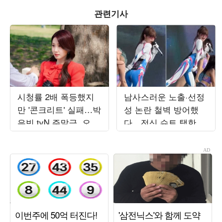
관련기사
시청률 2배 폭등했지
남사스러운 노출·선정
만 '콘크리트' 실패…박
성 논란 철벽 방어했
은빈 tvN 주말극, 오르
다…전신 슈트 택한 최
락내리락 수치 변동
예나, '워터밤 여신' 새
('오싹한')
역사