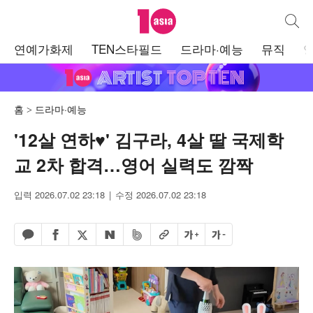
텐아시아
통합검
주
연예가화제
TEN스타필드
드라마·예능
뮤직
메
뉴
홈
드라마·예능
'12살 연하♥' 김구라, 4살 딸 국제학
교 2차 합격…영어 실력도 깜짝
입력 2026.07.02 23:18
수정 2026.07.02 23:18
페이스북 공유하기
밴드 공유하기
카카오톡 공유하기
엑스 공유하기
URL복사
글자 크게
글자 작게
네이버 공유하기