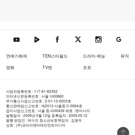
텐아시아 네이버TV
텐아시아 페이스북
텐아시아 엑스
텐아시아 인스타그램
텐아시아
텐아시아 유튜브
연예가화제
TEN스타필드
드라마·예능
뮤직
영화
TV텐
포토
사업자등록번호 : 117-81-82352
인터넷신문등록번호 : 서울 아00860
부가통신사업신고번호 : 2-01-13-0003호
통신판매업신고번호 : 제2013-서울중구-0064호
잡지사업신고번호 : 서울 중.라00439
제호 : 텐아시아
발행일자 : 2009년 5월 12일
등록일자 : 2009.05.12
발행·편집인 : 박수진
청소년보호책임자 : 김병두
상호 : (주)코리아엔터테인먼트미디어
상단 바로