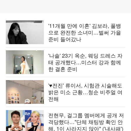
'11개월 만에 이혼' 김보라, 풀뱅
으로 완전한 소녀미…벌써 가을
준비 들어갔나
'나솔' 23기 옥순, 웨딩 드레스 자
태 공개했다…미스터 강과 함께
한 결혼 준비
'♥전진' 류이서, 시험관 시술해도
밝은 미소 근황…청순 비주얼 여
전해
전현무, 걸그룹 멤버에게 공개 저
격당했다…"단체 채팅방 확인 안
해, 1이 사라지지 않아" ('내사패')