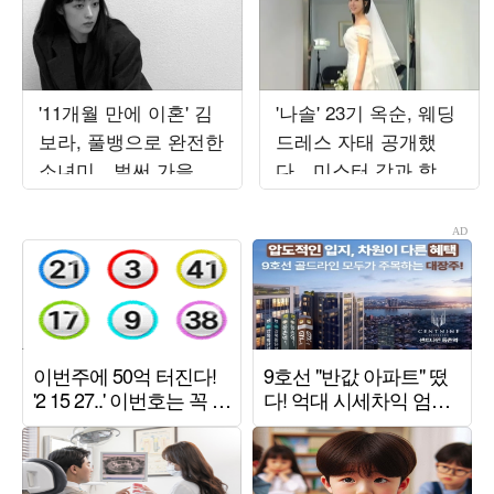
'11개월 만에 이혼' 김
'나솔' 23기 옥순, 웨딩
보라, 풀뱅으로 완전한
드레스 자태 공개했
소녀미…벌써 가을 준
다…미스터 강과 함께
비 들어갔나
한 결혼 준비