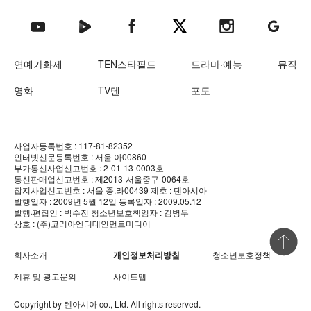
텐아시아 네이버TV
텐아시아 페이스북
텐아시아 엑스
텐아시아 인스타그램
텐아시아
텐아시아 유튜브
연예가화제
TEN스타필드
드라마·예능
뮤직
영화
TV텐
포토
사업자등록번호 : 117-81-82352
인터넷신문등록번호 : 서울 아00860
부가통신사업신고번호 : 2-01-13-0003호
통신판매업신고번호 : 제2013-서울중구-0064호
잡지사업신고번호 : 서울 중.라00439
제호 : 텐아시아
발행일자 : 2009년 5월 12일
등록일자 : 2009.05.12
발행·편집인 : 박수진
청소년보호책임자 : 김병두
상호 : (주)코리아엔터테인먼트미디어
상단 바로
회사소개
개인정보처리방침
청소년보호정책
제휴 및 광고문의
사이트맵
Copyright by
텐아시아
co., Ltd. All rights reserved.