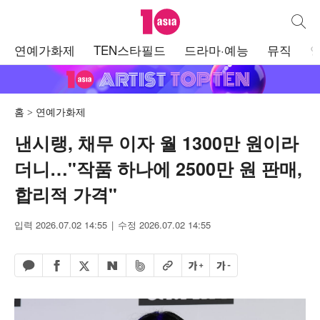
텐아시아
통합검
주
연예가화제
TEN스타필드
드라마·예능
뮤직
메
뉴
홈
연예가화제
낸시랭, 채무 이자 월 1300만 원이라
더니…"작품 하나에 2500만 원 판매,
합리적 가격"
입력 2026.07.02 14:55
수정 2026.07.02 14:55
페이스북 공유하기
밴드 공유하기
카카오톡 공유하기
엑스 공유하기
URL복사
글자 크게
글자 작게
네이버 공유하기