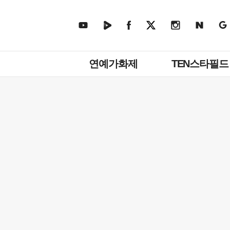
주
연예가화제
TEN스타필드
메
뉴