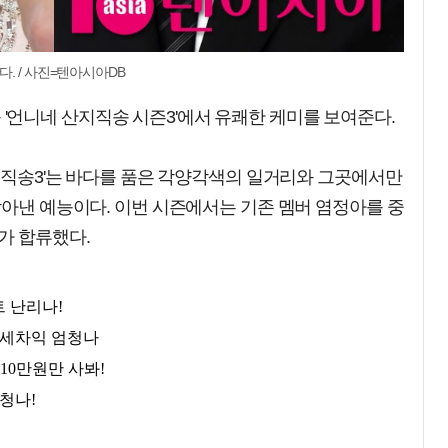
. / 사진=텐아시아DB
 예능 '언니네 산지직송 시즌3'에서 유쾌한 케미를 보여준다.
산지직송3'는 바다를 품은 각양각색의 일거리와 그곳에서만
담아낸 예능이다. 이번 시즌에서는 기존 멤버 염정아를 중
가 합류했다.