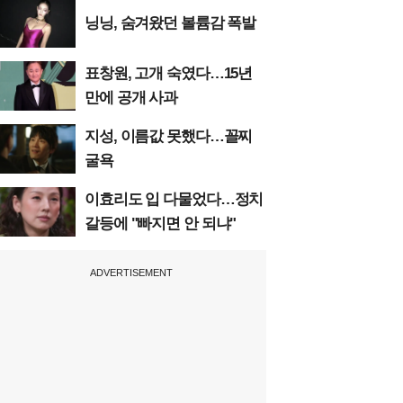
닝닝, 숨겨왔던 볼륨감 폭발
표창원, 고개 숙였다…15년
만에 공개 사과
지성, 이름값 못했다…꼴찌
굴욕
이효리도 입 다물었다…정치
갈등에 "빠지면 안 되냐"
ADVERTISEMENT