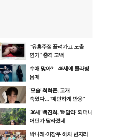
"유흥주점 끌려가고 노출
연기" 충격 고백
수애 맞아?…46세에 콜라병
몸매
'모솔' 최혁준, 고개
숙였다…"예민하게 반응"
'36세' 백진희, '뼈말라' 되더니
어딘가 달라졌네
박나래·이장우 하차 빈자리