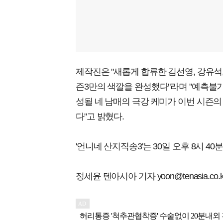
제작진은 "새롭게 합류한 김선영, 강유석
즌3만의 색깔을 완성했다"라며 "예측불가
성될 네 남매의 극강 케미가 이번 시즌의
다"고 밝혔다.
'언니네 산지직송3'는 30일 오후 8시 40
정세윤 텐아시아 기자 yoon@tenasia.co.k