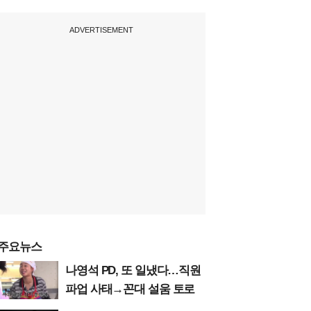
ADVERTISEMENT
주요뉴스
나영석 PD, 또 일냈다…직원
파업 사태→꼰대 설움 토로