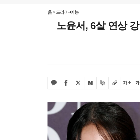
홈
드라마·예능
노윤서, 6살 연상 