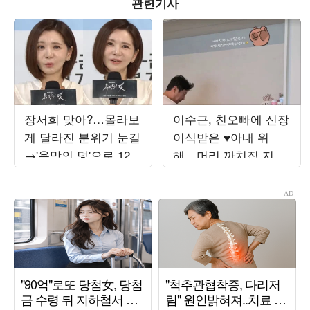
관련기사
장서희 맞아?…몰라보
이수근, 친오빠에 신장
게 달라진 분위기 눈길
이식받은 ♥아내 위
→'욕망의 덫'으로 12년
해…머리 까치집 지은
만에 KBS 복귀
채로