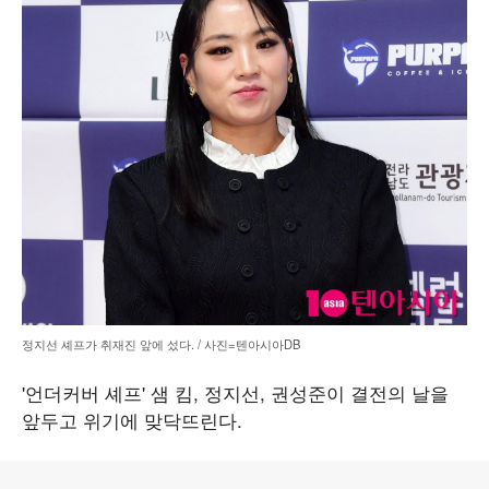
정지선 셰프가 취재진 앞에 섰다. / 사진=텐아시아DB
'언더커버 셰프' 샘 킴, 정지선, 권성준이 결전의 날을
앞두고 위기에 맞닥뜨린다.