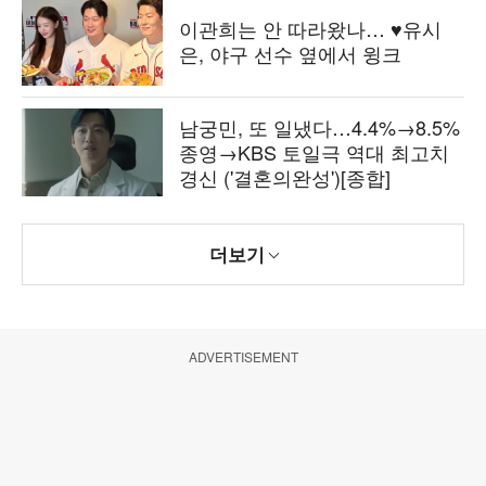
이관희는 안 따라왔나… ♥유시
은, 야구 선수 옆에서 윙크
남궁민, 또 일냈다…4.4%→8.5%
종영→KBS 토일극 역대 최고치
경신 ('결혼의완성')[종합]
더보기
ADVERTISEMENT