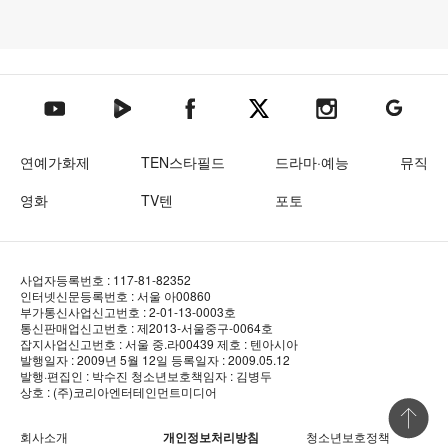
텐아시아 네이버TV
텐아시아 페이스북
텐아시아 엑스
텐아시아 인스타그램
텐아시아
텐아시아 유튜브
연예가화제
TEN스타필드
드라마·예능
뮤직
영화
TV텐
포토
사업자등록번호 : 117-81-82352
인터넷신문등록번호 : 서울 아00860
부가통신사업신고번호 : 2-01-13-0003호
통신판매업신고번호 : 제2013-서울중구-0064호
잡지사업신고번호 : 서울 중.라00439
제호 : 텐아시아
발행일자 : 2009년 5월 12일
등록일자 : 2009.05.12
발행·편집인 : 박수진
청소년보호책임자 : 김병두
상호 : (주)코리아엔터테인먼트미디어
상단 바로
회사소개
개인정보처리방침
청소년보호정책