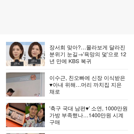
장서희 맞아?…몰라보게 달라진
분위기 눈길→'욕망의 덫'으로 12
년 만에 KBS 복귀
이수근, 친오빠에 신장 이식받은
♥아내 위해…머리 까치집 지은
채로
'축구 국대 남편♥' 소연, 1000만원
가방 부족했나…1400만원 시계
구매