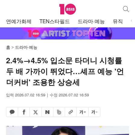
텐아시아
통합검
주
연예가화제
TEN스타필드
드라마·예능
뮤직
메
뉴
홈
드라마·예능
2.4%→4.5% 입소문 타더니 시청률
두 배 가까이 뛰었다…셰프 예능 '언
더커버' 조용한 상승세
입력 2026.07.02 16:59
수정 2026.07.02 16:59
페이스북 공유하기
밴드 공유하기
카카오톡 공유하기
엑스 공유하기
URL복사
글자 크게
글자 작게
네이버 공유하기