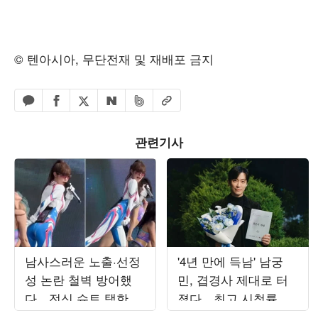
© 텐아시아, 무단전재 및 재배포 금지
페이스북 공유하기
밴드 공유하기
카카오톡 공유하기
엑스 공유하기
URL복사
네이버 공유하기
관련기사
남사스러운 노출·선정
'4년 만에 득남' 남궁
성 논란 철벽 방어했
민, 겹경사 제대로 터
다…전신 슈트 택한 최
졌다…최고 시청률 찍
예나, '워터밤 여신' 새
고 "작은 감정 안 놓쳐"