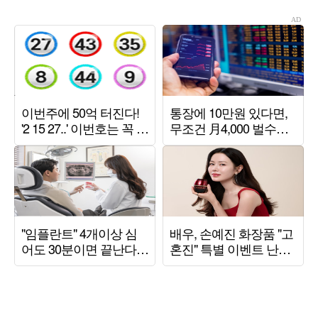
역사
('결혼의')