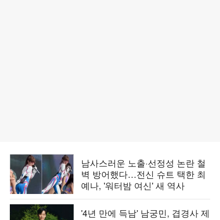
남사스러운 노출·선정성 논란 철
벽 방어했다…전신 슈트 택한 최
예나, '워터밤 여신' 새 역사
'4년 만에 득남' 남궁민, 겹경사 제