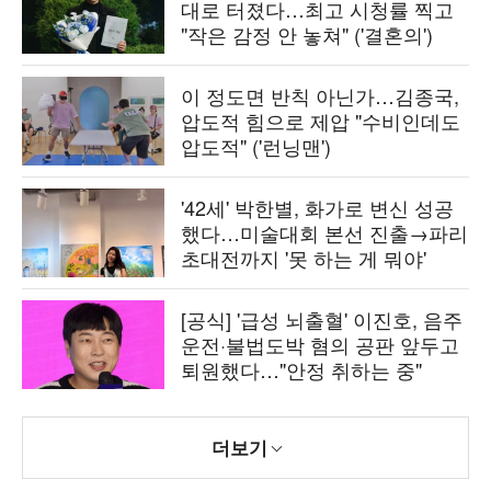
대로 터졌다…최고 시청률 찍고
"작은 감정 안 놓쳐" ('결혼의')
이 정도면 반칙 아닌가…김종국,
압도적 힘으로 제압 "수비인데도
압도적" ('런닝맨')
'42세' 박한별, 화가로 변신 성공
했다…미술대회 본선 진출→파리
초대전까지 '못 하는 게 뭐야'
[공식] '급성 뇌출혈' 이진호, 음주
운전·불법도박 혐의 공판 앞두고
퇴원했다…"안정 취하는 중"
더보기