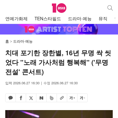
텐아시아
통합검
주
연예가화제
TEN스타필드
드라마·예능
뮤직
메
뉴
홈
드라마·예능
치대 포기한 장한별, 16년 무명 싹 씻
었다 "노래 가사처럼 행복해" ('무명
전설' 콘서트)
입력 2026.06.27 16:30
수정 2026.06.27 16:30
페이스북 공유하기
밴드 공유하기
카카오톡 공유하기
엑스 공유하기
URL복사
글자 크게
글자 작게
네이버 공유하기