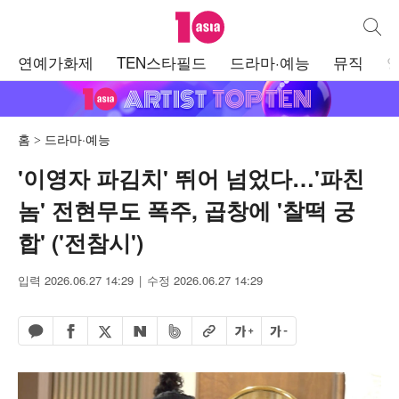
텐아시아
통합검
주
연예가화제
TEN스타필드
드라마·예능
뮤직
메
뉴
홈
드라마·예능
'이영자 파김치' 뛰어 넘었다…'파친
놈' 전현무도 폭주, 곱창에 '찰떡 궁
합' ('전참시')
입력 2026.06.27 14:29
수정 2026.06.27 14:29
페이스북 공유하기
밴드 공유하기
카카오톡 공유하기
엑스 공유하기
URL복사
글자 크게
글자 작게
네이버 공유하기