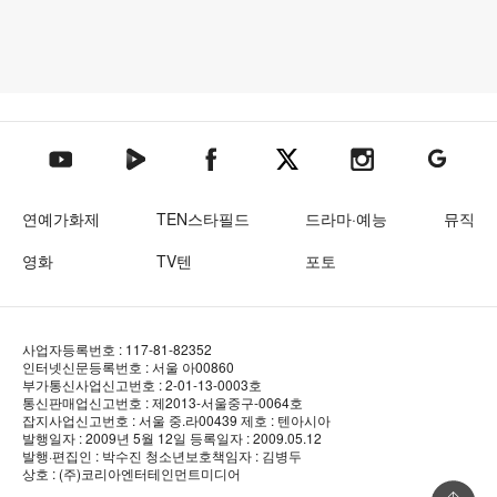
텐아시아 네이버TV
텐아시아 페이스북
텐아시아 엑스
텐아시아 인스타그램
텐아시아
텐아시아 유튜브
연예가화제
TEN스타필드
드라마·예능
뮤직
영화
TV텐
포토
사업자등록번호 : 117-81-82352
인터넷신문등록번호 : 서울 아00860
부가통신사업신고번호 : 2-01-13-0003호
통신판매업신고번호 : 제2013-서울중구-0064호
잡지사업신고번호 : 서울 중.라00439
제호 : 텐아시아
발행일자 : 2009년 5월 12일
등록일자 : 2009.05.12
발행·편집인 : 박수진
청소년보호책임자 : 김병두
상호 : (주)코리아엔터테인먼트미디어
상단 바로