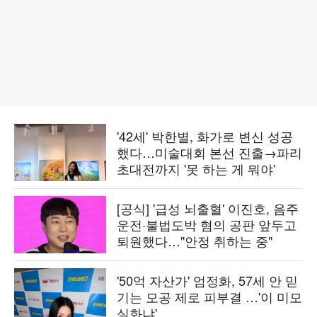
'42세' 박한별, 화가로 변신 성공
했다…미술대회 본선 진출→파리
초대전까지 '못 하는 게 뭐야'
[공식] '급성 뇌출혈' 이진호, 음주
운전·불법도박 혐의 공판 앞두고
퇴원했다…"안정 취하는 중"
'50억 자산가' 엄정화, 57세 안 믿
기는 모공 제로 피부결 …'이 미모
실화냐'