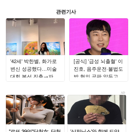
관련기사
'42세' 박한별, 화가로
[공식] '급성 뇌출혈' 이
변신 성공했다…미술
진호, 음주운전·불법도
대회 본선 진출→파리
박 혐의 공판 앞두고
초대전까지 '못 하는
퇴원했다…"안정 취하
게 뭐야'
는 중"