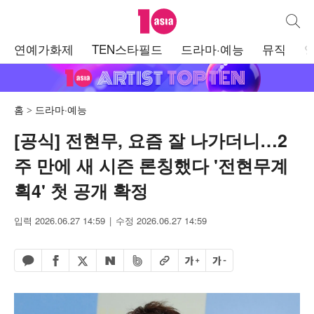
텐아시아
통합검
주
연예가화제
TEN스타필드
드라마·예능
뮤직
메
뉴
홈
드라마·예능
[공식] 전현무, 요즘 잘 나가더니…2
주 만에 새 시즌 론칭했다 '전현무계
획4' 첫 공개 확정
입력 2026.06.27 14:59
수정 2026.06.27 14:59
페이스북 공유하기
밴드 공유하기
카카오톡 공유하기
엑스 공유하기
URL복사
글자 크게
글자 작게
네이버 공유하기