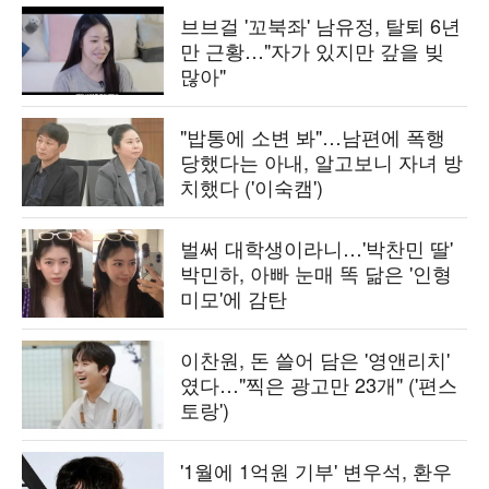
브브걸 '꼬북좌' 남유정, 탈퇴 6년
만 근황…"자가 있지만 갚을 빚
많아"
"밥통에 소변 봐"…남편에 폭행
당했다는 아내, 알고보니 자녀 방
치했다 ('이숙캠')
벌써 대학생이라니…'박찬민 딸'
박민하, 아빠 눈매 똑 닮은 '인형
미모'에 감탄
이찬원, 돈 쓸어 담은 '영앤리치'
였다…"찍은 광고만 23개" ('편스
토랑')
'1월에 1억원 기부' 변우석, 환우