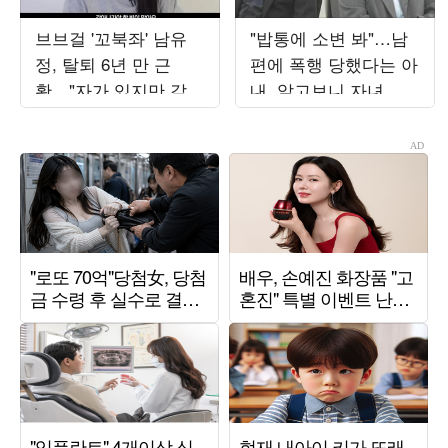
브브걸 '꼬북좌' 남유
"밥통에 소변 봐"…남
정, 탈퇴 6년 만 근
편에 폭행 당했다는 아
황…"자가 있지만 갚을
내, 알고보니 자녀 방
빚 많아"
치했다 ('이숙캠')