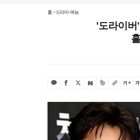
홈
드라마·예능
'도라이버
흘