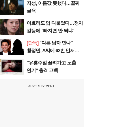
지성, 이름값 못했다…꼴찌
굴욕
이효리도 입 다물었다…정치
갈등에 "빠지면 안 되냐"
[단독]
"다른 남자 만나"
황정민, A씨에 62번 먼저
전화
"유흥주점 끌려가고 노출
연기" 충격 고백
ADVERTISEMENT