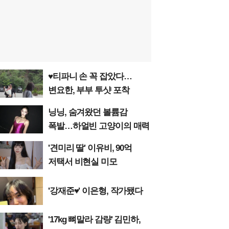
♥티파니 손 꼭 잡았다…
변요한, 부부 투샷 포착
닝닝, 숨겨왔던 볼륨감
폭발…하얼빈 고양이의 매력
'견미리 딸' 이유비, 90억
저택서 비현실 미모
'강재준♥' 이은형, 작가됐다
'17kg 뼈말라 감량' 김민하,