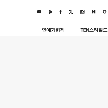
주
연예가화제
TEN스타필드
메
뉴