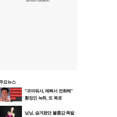
ADVERTISEMENT
주요뉴스
"귀여워서, 예뻐서 전화해"
황정민 녹취, 또 폭로
닝닝, 숨겨왔던 볼륨감 폭발