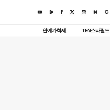
주
연예가화제
TEN스타필드
메
뉴