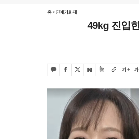
홈
연예가화제
49kg 진입