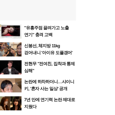
"유흥주점 끌려가고 노출
연기" 충격 고백
신봉선, 체지방 11kg
걷어내니 '아이유 도플갱어'
전현무 "전여친, 집착과 통제
심해"
논란에 하차하더니…샤이니
키, '혼자 사는 일상' 공개
7년 만에 연기력 논란 제대로
지웠다