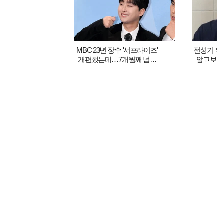
MBC 23년 장수 '서프라이즈'
전성기 
개편했는데…7개월째 넘지
알고보
못한 3%대의 벽
김태원이 