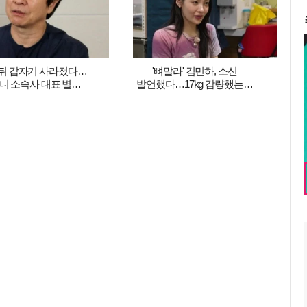
뒤 갑자기 사라졌다…
'뼈말라' 김민하, 소신
니 소속사 대표 별세,
발언했다…17kg 감량했는데
도와 ('백투더뮤직2')
"예쁜 것에 관심 없어"
('전현무계획4')