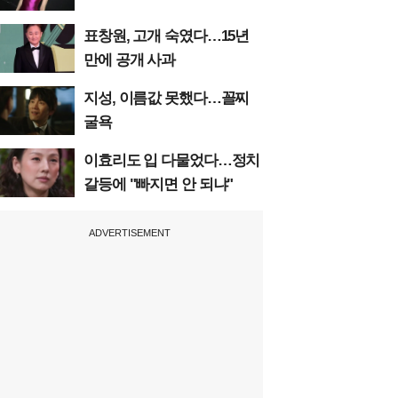
표창원, 고개 숙였다…15년
만에 공개 사과
지성, 이름값 못했다…꼴찌
굴욕
이효리도 입 다물었다…정치
갈등에 "빠지면 안 되냐"
ADVERTISEMENT