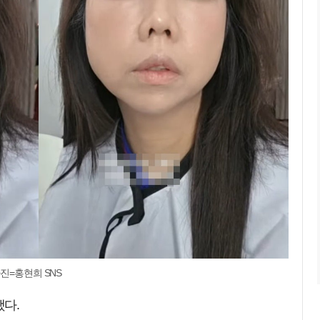
진=홍현희 SNS
다.