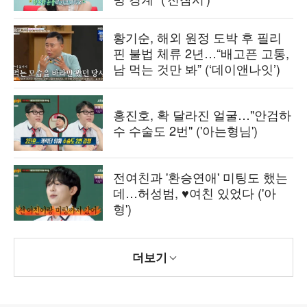
황기순, 해외 원정 도박 후 필리
핀 불법 체류 2년…“배고픈 고통,
남 먹는 것만 봐” (‘데이앤나잇’)
홍진호, 확 달라진 얼굴…"안검하
수 수술도 2번" ('아는형님')
전여친과 '환승연애' 미팅도 했는
데…허성범, ♥여친 있었다 ('아
형')
더보기