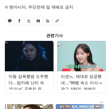
© 텐아시아, 무단전재 및 재배포 금지
페이스북 공유하기
밴드 공유하기
카카오톡 공유하기
엑스 공유하기
URL복사
네이버 공유하기
관련기사
아동 성폭행범 도주했
리센느, 제대로 성공했
다…맘카페 난리 속
네…"99평 숙소 이사→
‘킹피셔’ 공효진 등판
광고 100건, 연예인병
(‘유부녀 킬러’)
경계" ('전참시')