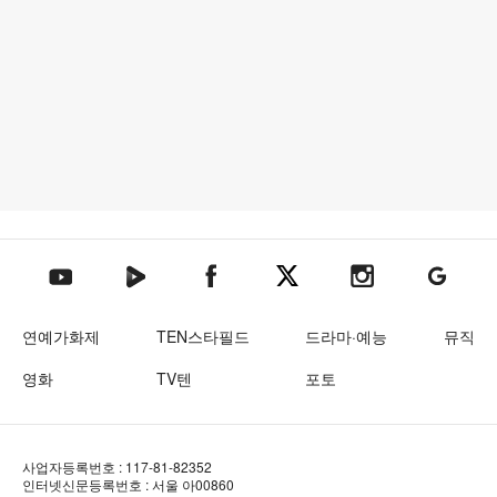
텐아시아 네이버TV
텐아시아 페이스북
텐아시아 엑스
텐아시아 인스타그램
텐아시아
텐아시아 유튜브
연예가화제
TEN스타필드
드라마·예능
뮤직
영화
TV텐
포토
사업자등록번호 : 117-81-82352
인터넷신문등록번호 : 서울 아00860