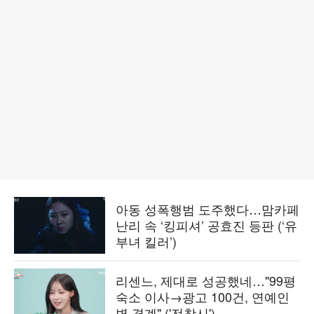
아동 성폭행범 도주했다…맘카페
난리 속 ‘킹피셔’ 공효진 등판 (‘유
부녀 킬러’)
리센느, 제대로 성공했네…"99평
숙소 이사→광고 100건, 연예인
병 경계" ('전참시')