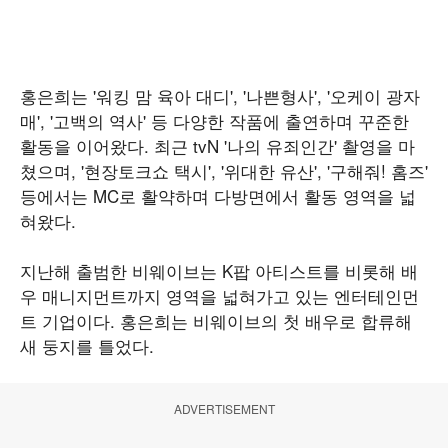
홍은희는 '워킹 맘 육아 대디', '나쁜형사', '오케이 광자
매', '고백의 역사' 등 다양한 작품에 출연하며 꾸준한
활동을 이어왔다. 최근 tvN '나의 유죄인간' 촬영을 마
쳤으며, '현장토크쇼 택시', '위대한 유산', '구해줘! 홈즈'
등에서는 MC로 활약하며 다방면에서 활동 영역을 넓
혀왔다.
지난해 출범한 비웨이브는 K팝 아티스트를 비롯해 배
우 매니지먼트까지 영역을 넓혀가고 있는 엔터테인먼
트 기업이다. 홍은희는 비웨이브의 첫 배우로 합류해
새 둥지를 틀었다.
ADVERTISEMENT