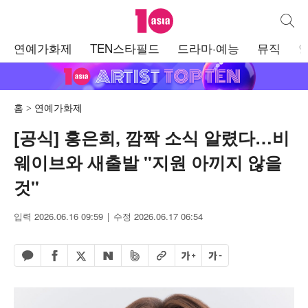
텐아시아
통합검
주
연예가화제
TEN스타필드
드라마·예능
뮤직
메
뉴
홈
연예가화제
[공식] 홍은희, 깜짝 소식 알렸다…비
웨이브와 새출발 "지원 아끼지 않을
것"
입력 2026.06.16 09:59
수정 2026.06.17 06:54
페이스북 공유하기
밴드 공유하기
카카오톡 공유하기
엑스 공유하기
URL복사
글자 크게
글자 작게
네이버 공유하기