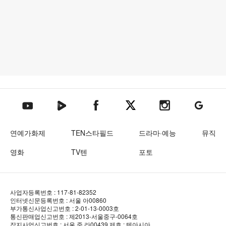
텐아시아 네이버TV
텐아시아 페이스북
텐아시아 엑스
텐아시아 인스타그램
텐아시아
텐아시아 유튜브
연예가화제
TEN스타필드
드라마·예능
뮤직
영화
TV텐
포토
사업자등록번호 : 117-81-82352
인터넷신문등록번호 : 서울 아00860
부가통신사업신고번호 : 2-01-13-0003호
통신판매업신고번호 : 제2013-서울중구-0064호
잡지사업신고번호 : 서울 중.라00439
제호 : 텐아시아