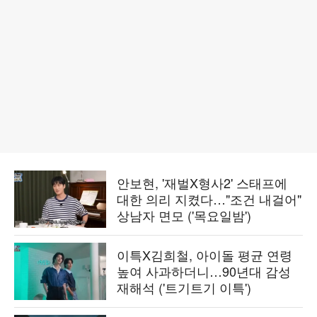
안보현, '재벌X형사2' 스태프에
대한 의리 지켰다…"조건 내걸어"
상남자 면모 ('목요일밤')
이특X김희철, 아이돌 평균 연령
높여 사과하더니…90년대 감성
재해석 ('트기트기 이특')