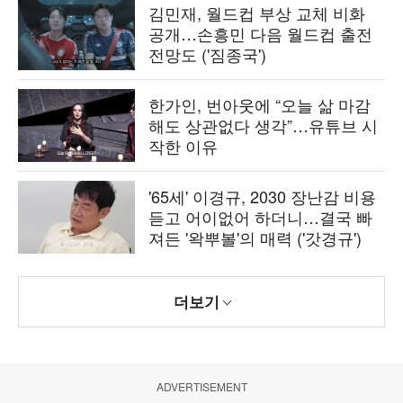
김민재, 월드컵 부상 교체 비화
공개…손흥민 다음 월드컵 출전
전망도 ('짐종국')
한가인, 번아웃에 “오늘 삶 마감
해도 상관없다 생각”…유튜브 시
작한 이유
'65세' 이경규, 2030 장난감 비용
듣고 어이없어 하더니…결국 빠
져든 '왁뿌볼'의 매력 ('갓경규')
더보기
ADVERTISEMENT