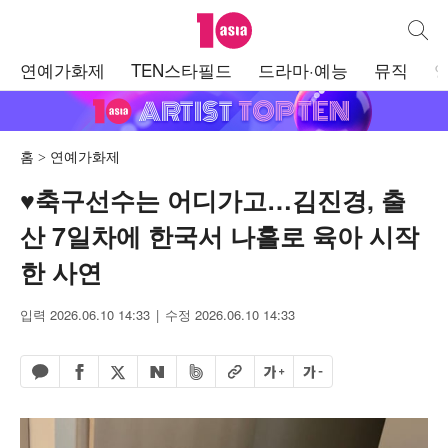
텐아시아
통합검
주
연예가화제
TEN스타필드
드라마·예능
뮤직
메
뉴
홈
연예가화제
♥축구선수는 어디가고…김진경, 출
산 7일차에 한국서 나홀로 육아 시작
한 사연
입력 2026.06.10 14:33
수정 2026.06.10 14:33
페이스북 공유하기
밴드 공유하기
카카오톡 공유하기
엑스 공유하기
URL복사
글자 크게
글자 작게
네이버 공유하기