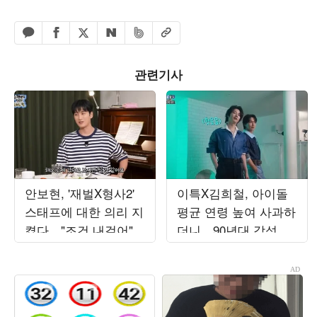
페이스북 공유하기
밴드 공유하기
카카오톡 공유하기
엑스 공유하기
URL복사
네이버 공유하기
관련기사
안보현, '재벌X형사2'
이특X김희철, 아이돌
스태프에 대한 의리 지
평균 연령 높여 사과하
켰다…"조건 내걸어"
더니…90년대 감성 재
상남자 면모 ('목요일
해석 ('트기트기 이특')
밤')