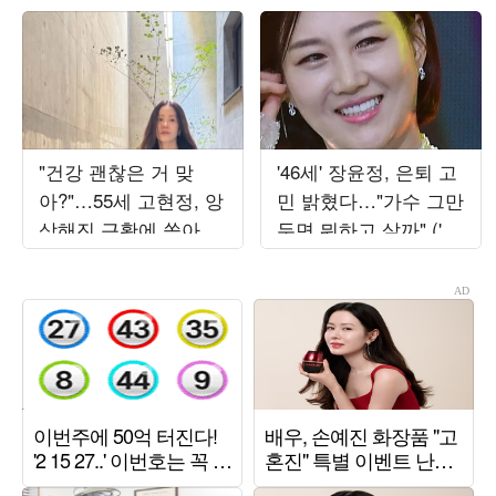
"건강 괜찮은 거 맞
'46세' 장윤정, 은퇴 고
아?"…55세 고현정, 앙
민 밝혔다…"가수 그만
상해진 근황에 쏟아진
두면 뭐하고 살까" ('장
우려
공장장윤정')