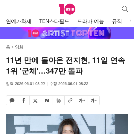
텐아시아
통합검
주
연예가화제
TEN스타필드
드라마·예능
뮤직
메
뉴
홈
영화
11년 만에 돌아온 전지현, 11일 연속
1위 '군체'…347만 돌파
입력 2026.06.01 08:22
수정 2026.06.01 08:22
페이스북 공유하기
밴드 공유하기
카카오톡 공유하기
엑스 공유하기
URL복사
글자 크게
글자 작게
네이버 공유하기