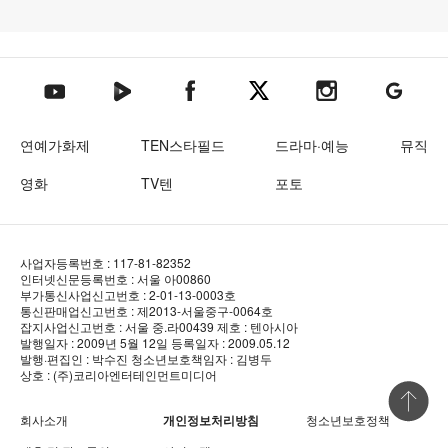
텐아시아 네이버TV
텐아시아 페이스북
텐아시아 엑스
텐아시아 인스타그램
텐아시아
텐아시아 유튜브
연예가화제
TEN스타필드
드라마·예능
뮤직
영화
TV텐
포토
사업자등록번호 : 117-81-82352
인터넷신문등록번호 : 서울 아00860
부가통신사업신고번호 : 2-01-13-0003호
통신판매업신고번호 : 제2013-서울중구-0064호
잡지사업신고번호 : 서울 중.라00439
제호 : 텐아시아
발행일자 : 2009년 5월 12일
등록일자 : 2009.05.12
발행·편집인 : 박수진
청소년보호책임자 : 김병두
상호 : (주)코리아엔터테인먼트미디어
상단 바로
회사소개
개인정보처리방침
청소년보호정책