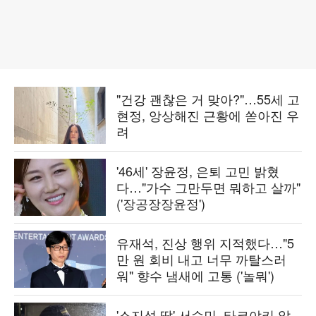
"건강 괜찮은 거 맞아?"…55세 고
현정, 앙상해진 근황에 쏟아진 우
려
'46세' 장윤정, 은퇴 고민 밝혔
다…"가수 그만두면 뭐하고 살까"
('장공장장윤정')
유재석, 진상 행위 지적했다…"5
만 원 회비 내고 너무 까탈스러
워" 향수 냄새에 고통 ('놀뭐')
'소지섭 딸' 서수민, 타코야키 알