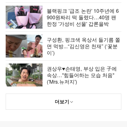
블랙핑크 '급조 논란' 10주년에 6
900원짜리 떡 돌렸다…40명 팬
한정 '가성비 선물' 갑론을박
구성환, 핑크색 옥상서 들기름 쫄
면 먹방...“김신영은 천재” (‘꽃분
이’)
권상우♥손태영, 부상 입은 子에
속상…"힘들어하는 모습 처음"
('Mrs.뉴저지')
더보기