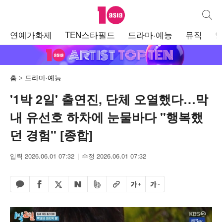
텐아시아
통합검
주
연예가화제
TEN스타필드
드라마·예능
뮤직
메
뉴
홈
드라마·예능
'1박 2일' 출연진, 단체 오열했다…막
내 유선호 하차에 눈물바다 "행복했
던 경험" [종합]
입력 2026.06.01 07:32
수정 2026.06.01 07:32
페이스북 공유하기
밴드 공유하기
카카오톡 공유하기
엑스 공유하기
URL복사
글자 크게
글자 작게
네이버 공유하기