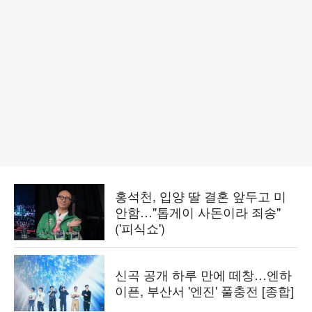
홍석천, 입양 딸 결혼 앞두고 미
안함…"톱게이 사돈이라 죄송"
('피식쇼')
신곡 공개 하루 만에 떼창…엔하
이픈, 부산서 '엔진' 풀충전 [종합]