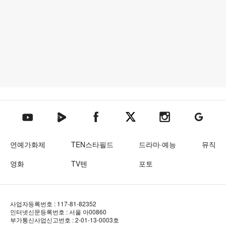
텐아시아 네이버TV
텐아시아 페이스북
텐아시아 엑스
텐아시아 인스타그램
텐아시아
텐아시아 유튜브
연예가화제
TEN스타필드
드라마·예능
뮤직
영화
TV텐
포토
사업자등록번호 : 117-81-82352
인터넷신문등록번호 : 서울 아00860
부가통신사업신고번호 : 2-01-13-0003호