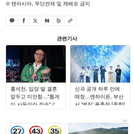
© 텐아시아, 무단전재 및 재배포 금지
페이스북 공유하기
밴드 공유하기
카카오톡 공유하기
엑스 공유하기
URL복사
네이버 공유하기
관련기사
홍석천, 입양 딸 결혼
신곡 공개 하루 만에
앞두고 미안함…"톱게
떼창…엔하이픈, 부산
이 사돈이라 죄송" ('피
서 '엔진' 풀충전 [종합]
식쇼')