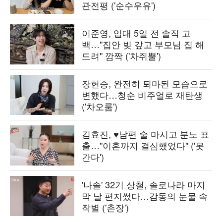
관전평 ('순수우유')
이준영, 입대 5일 전 솔직 고
백…"집안 빚 갚고 부모님 집 해
드려" 깜짝 ('차쥐뿔')
장현승, 완전히 퇴마된 모습으로
변했다…청순 비주얼로 재탄생
('차오룸')
김효진, ♥남편 술 마시고 분노 표
출…"이혼까지 결심했었다" ('못
간다')
'나솔' 32기 상철, 솔로나라 마지
막 날 편지썼다…감동의 눈물 속
작별 ('촌장')