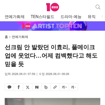
텐아시아
통합검
주
연예가화제
TEN스타필드
드라마·예능
뮤직
메
뉴
홈
연예가화제
선크림 안 발랐던 이효리, 풀메이크
업에 웃었다…어제 컴백했다고 해도
믿을 듯
입력 2026.06.01 07:59
수정 2026.06.01 09:26
페이스북 공유하기
밴드 공유하기
카카오톡 공유하기
엑스 공유하기
URL복사
글자 크게
글자 작게
네이버 공유하기