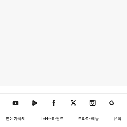
텐아시아 네이버TV
텐아시아 페이스북
텐아시아 엑스
텐아시아 인스타그램
텐아시아
텐아시아 유튜브
연예가화제
TEN스타필드
드라마·예능
뮤직