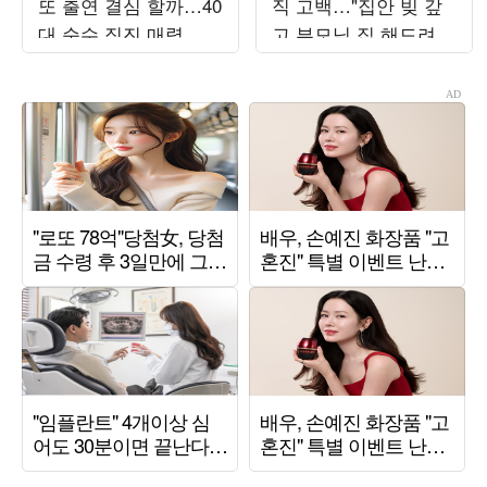
또 출연 결심 할까…40
직 고백…"집안 빚 갚
대 순수 직진 매력 관
고 부모님 집 해드려"
전평 ('순수우유')
깜짝 ('차쥐뿔')