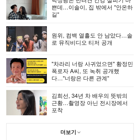
쁜데…이솔이, 집 밖에서 "안온하
길"
원위, 컴백 열흘도 안 남았다…솔
로 뮤직비디오 티저 공개
"차라리 너랑 사귀었으면" 황정민
폭로자 A씨, 또 녹취 공개했
다…"너랑은 다른 관계"
김희선, 34년 차 배우의 뜻밖의
근황…촬영장 아닌 전시장에서
포착
더보기