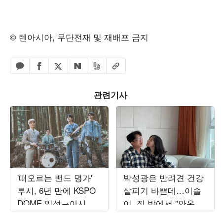
© 텐아시아, 무단전재 및 재배포 금지
페이스북 공유하기
밴드 공유하기
카카오톡 공유하기
엑스 공유하기
URL복사
네이버 공유하기
관련기사
'떠오르는 밴드 명가'
박성광은 반려견 건강
루시, 6년 만에 KSPO
살피기 바쁜데…이솔
DOME 입성→아시아
이, 집 밖에서 "안온하
출격…4개 도시 앙코
길"