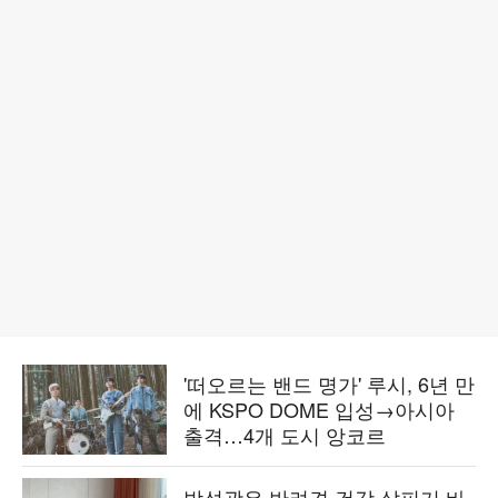
'떠오르는 밴드 명가' 루시, 6년 만
에 KSPO DOME 입성→아시아
출격…4개 도시 앙코르
박성광은 반려견 건강 살피기 바