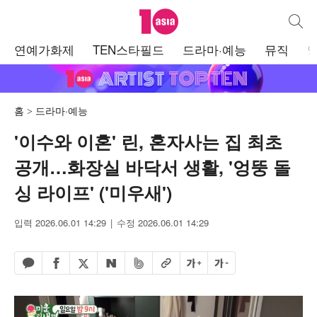
텐아시아
통합검
주
연예가화제
TEN스타필드
드라마·예능
뮤직
메
뉴
홈
드라마·예능
'이수와 이혼' 린, 혼자사는 집 최초
공개…화장실 바닥서 생활, '엉뚱 돌
싱 라이프' ('미우새')
입력 2026.06.01 14:29
수정 2026.06.01 14:29
페이스북 공유하기
밴드 공유하기
카카오톡 공유하기
엑스 공유하기
URL복사
글자 크게
글자 작게
네이버 공유하기