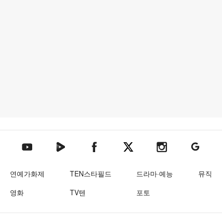
텐아시아 네이버TV
텐아시아 페이스북
텐아시아 엑스
텐아시아 인스타그램
텐아시아
텐아시아 유튜브
연예가화제
TEN스타필드
드라마·예능
뮤직
영화
TV텐
포토