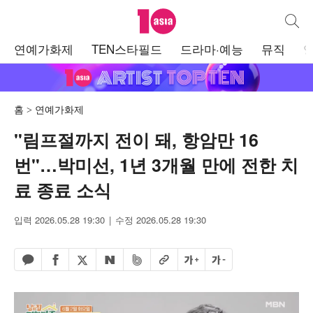
텐아시아
통합검
주
연예가화제
TEN스타필드
드라마·예능
뮤직
메
뉴
홈
연예가화제
"림프절까지 전이 돼, 항암만 16
번"…박미선, 1년 3개월 만에 전한 치
료 종료 소식
입력 2026.05.28 19:30
수정 2026.05.28 19:30
페이스북 공유하기
밴드 공유하기
카카오톡 공유하기
엑스 공유하기
URL복사
글자 크게
글자 작게
네이버 공유하기