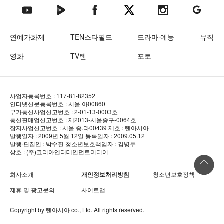
텐아시아 네이버TV
텐아시아 페이스북
텐아시아 엑스
텐아시아 인스타그램
텐아시아
텐아시아 유튜브
연예가화제
TEN스타필드
드라마·예능
뮤직
영화
TV텐
포토
사업자등록번호 : 117-81-82352
인터넷신문등록번호 : 서울 아00860
부가통신사업신고번호 : 2-01-13-0003호
통신판매업신고번호 : 제2013-서울중구-0064호
잡지사업신고번호 : 서울 중.라00439
제호 : 텐아시아
발행일자 : 2009년 5월 12일
등록일자 : 2009.05.12
발행·편집인 : 박수진
청소년보호책임자 : 김병두
상호 : (주)코리아엔터테인먼트미디어
상단 바로
회사소개
개인정보처리방침
청소년보호정책
제휴 및 광고문의
사이트맵
Copyright by
텐아시아
co., Ltd. All rights reserved.