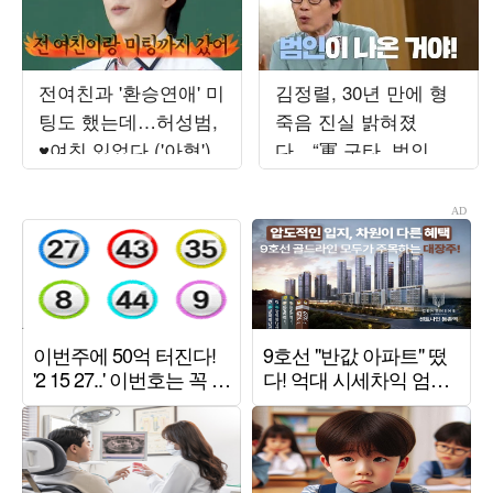
전여친과 '환승연애' 미
김정렬, 30년 만에 형
팅도 했는데…허성범,
죽음 진실 밝혀졌
♥여친 있었다 ('아형')
다…“軍 구타, 범인이
사죄” (‘데이앤나잇’)