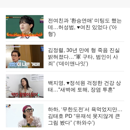
전여친과 '환승연애' 미팅도 했는
데…허성범, ♥여친 있었다 ('아
형')
김정렬, 30년 만에 형 죽음 진실
밝혀졌다…“軍 구타, 범인이 사
죄” (‘데이앤나잇’)
백지영, ♥정석원 걱정한 건강 상
태…"새벽에 토해, 장염 투혼"
하하, ‘무한도전’서 욕먹었지만…
김태호 PD “유재석 못지않게 큰
그림 봤다” (‘하와수’)