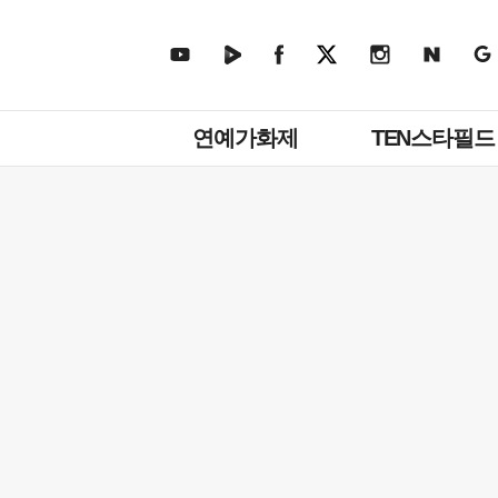
주
연예가화제
TEN스타필드
메
뉴