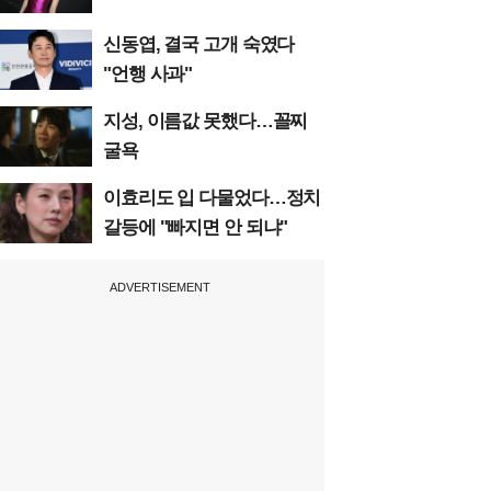
신동엽, 결국 고개 숙였다
"언행 사과"
지성, 이름값 못했다…꼴찌
굴욕
이효리도 입 다물었다…정치
갈등에 "빠지면 안 되냐"
ADVERTISEMENT