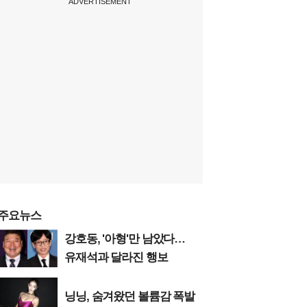
ADVERTISEMENT
주요뉴스
강호동, '아형'만 남았다…
유재석과 달라진 행보
닝닝, 숨겨왔던 볼륨감 폭발