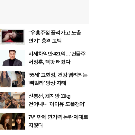
"유흥주점 끌려가고 노출
연기" 충격 고백
시세차익만 421억…'건물주'
서장훈, 잭팟 터졌다
'55세' 고현정, 건강 염려되는
'뼈말라' 앙상 자태
신봉선, 체지방 11kg
걷어내니 '아이유 도플갱어'
7년 만에 연기력 논란 제대로
지웠다