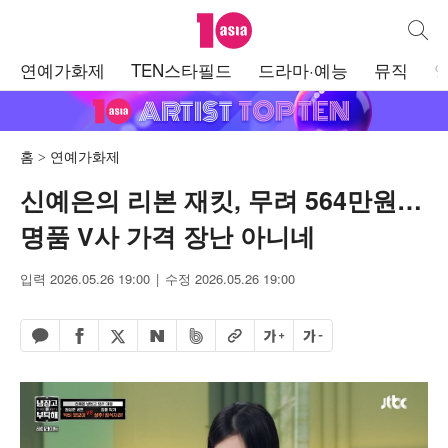
텐아시아
통합검
주
연예가화제
TEN스타필드
드라마·예능
뮤직
메
뉴
홈
연예가화제
신예은의 리본 재킷, 무려 564만원…
명품 V사 가격 장난 아니네
입력 2026.05.26 19:00
수정 2026.05.26 19:00
페이스북 공유하기
밴드 공유하기
카카오톡 공유하기
엑스 공유하기
URL복사
글자 크게
글자 작게
네이버 공유하기