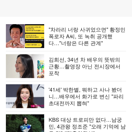
"차라리 너랑 사귀었으면" 황정민
폭로자 A씨, 또 녹취 공개했
다…"너랑은 다른 관계"
김희선, 34년 차 배우의 뜻밖의
근황…촬영장 아닌 전시장에서
포착
'41세' 박한별, 뭐하고 사나 봤더
니…배우에서 화가로 변신 "파리
초대전까지 뽑혀"
KBS 대상 트로피만 없다…남궁
민, 4관왕 정조준 "오래 기억에 남