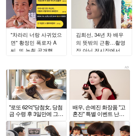
"차라리 너랑 사귀었으
김희선, 34년 차 배우
면" 황정민 폭로자 A
의 뜻밖의 근황…촬영
씨, 또 녹취 공개했
장 아닌 전시장에서 포
다…"너랑은 다른 관
착
계"