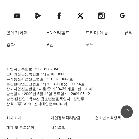
텐아시아 네이버TV
텐아시아 페이스북
텐아시아 엑스
텐아시아 인스타그램
텐아시아
텐아시아 유튜브
연예가화제
TEN스타필드
드라마·예능
뮤직
영화
TV텐
포토
사업자등록번호 : 117-81-82352
인터넷신문등록번호 : 서울 아00860
부가통신사업신고번호 : 2-01-13-0003호
통신판매업신고번호 : 제2013-서울중구-0064호
잡지사업신고번호 : 서울 중.라00439
제호 : 텐아시아
발행일자 : 2009년 5월 12일
등록일자 : 2009.05.12
발행·편집인 : 박수진
청소년보호책임자 : 김병두
상호 : (주)코리아엔터테인먼트미디어
상단 바로
회사소개
개인정보처리방침
청소년보호정책
제휴 및 광고문의
사이트맵