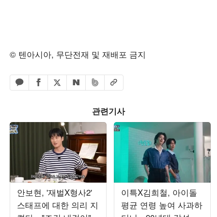
© 텐아시아, 무단전재 및 재배포 금지
페이스북 공유하기
밴드 공유하기
카카오톡 공유하기
엑스 공유하기
URL복사
네이버 공유하기
관련기사
안보현, '재벌X형사2'
이특X김희철, 아이돌
스태프에 대한 의리 지
평균 연령 높여 사과하