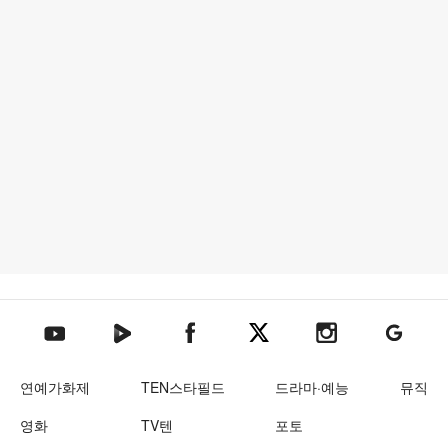
텐아시아 네이버TV
텐아시아 페이스북
텐아시아 엑스
텐아시아 인스타그램
텐아시아
텐아시아 유튜브
연예가화제
TEN스타필드
드라마·예능
뮤직
영화
TV텐
포토