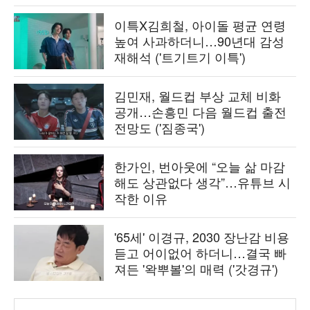
이특X김희철, 아이돌 평균 연령
높여 사과하더니…90년대 감성
재해석 ('트기트기 이특')
김민재, 월드컵 부상 교체 비화
공개…손흥민 다음 월드컵 출전
전망도 ('짐종국')
한가인, 번아웃에 “오늘 삶 마감
해도 상관없다 생각”…유튜브 시
작한 이유
'65세' 이경규, 2030 장난감 비용
듣고 어이없어 하더니…결국 빠
져든 '왁뿌볼'의 매력 ('갓경규')