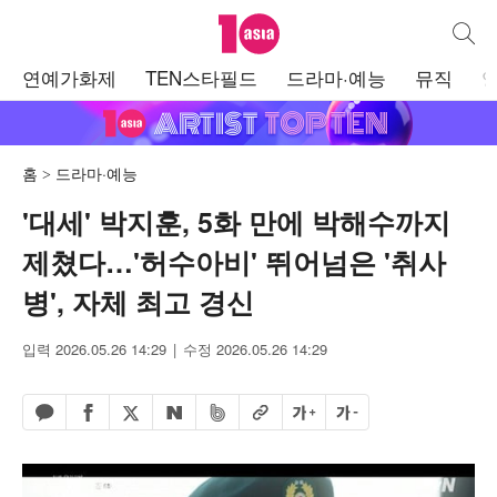
텐아시아
통합검
주
연예가화제
TEN스타필드
드라마·예능
뮤직
메
뉴
홈
드라마·예능
'대세' 박지훈, 5화 만에 박해수까지
제쳤다…'허수아비' 뛰어넘은 '취사
병', 자체 최고 경신
입력 2026.05.26 14:29
수정 2026.05.26 14:29
페이스북 공유하기
밴드 공유하기
카카오톡 공유하기
엑스 공유하기
URL복사
글자 크게
글자 작게
네이버 공유하기