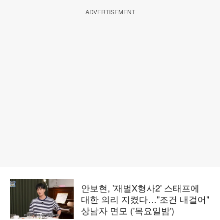
ADVERTISEMENT
안보현, '재벌X형사2' 스태프에
대한 의리 지켰다…"조건 내걸어"
상남자 면모 ('목요일밤')