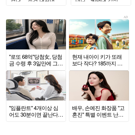
켰다…"조건 내걸어"
더니…90년대 감성 재
상남자 면모 ('목요일
해석 ('트기트기 이특')
밤')