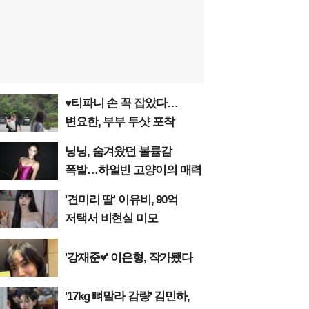
♥티파니 손 꼭 잡았다…
변요한, 부부 투샷 포착
닝닝, 숨겨왔던 볼륨감
폭발…하얼빈 고양이의 매력
'견미리 딸' 이유비, 90억
저택서 비현실 미모
'강재준♥' 이은형, 작가됐다
'17kg 뼈말라 감량' 김민하,