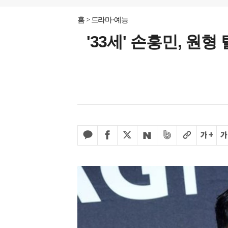
홈
드라마·예능
'33세' 손흥민, 