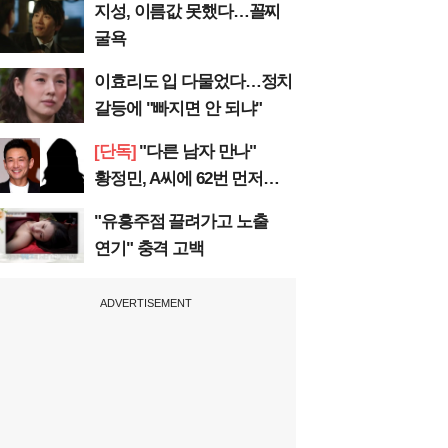
지성, 이름값 못했다…꼴찌
굴욕
이효리도 입 다물었다…정치
갈등에 "빠지면 안 되냐"
[단독]
"다른 남자 만나"
황정민, A씨에 62번 먼저
전화
"유흥주점 끌려가고 노출
연기" 충격 고백
ADVERTISEMENT