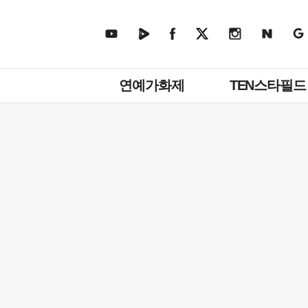
주
연예가화제
TEN스타필드
메
뉴