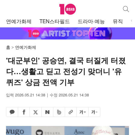
텐아시아
통합검
주
연예가화제
TEN스타필드
드라마·예능
뮤직
메
뉴
홈
연예가화제
'대군부인' 공승연, 결국 터질게 터졌
다…생활고 딛고 전성기 맞더니 '유
퀴즈' 상금 전액 기부
입력 2026.05.21 14:38
수정 2026.05.21 14:38
페이스북 공유하기
밴드 공유하기
카카오톡 공유하기
엑스 공유하기
URL복사
글자 크게
글자 작게
네이버 공유하기