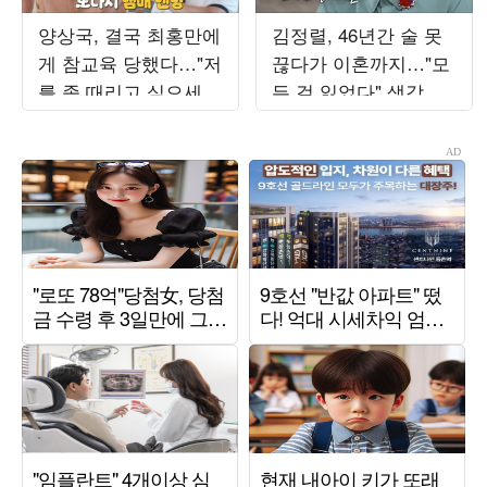
양상국, 결국 최홍만에
김정렬, 46년간 술 못
게 참교육 당했다…"저
끊다가 이혼까지…"모
를 좀 때리고 싶으세
든 걸 잃었다" 생각에
요?" ('거인인데요')
금주 성공 ('데이앤나
잇')