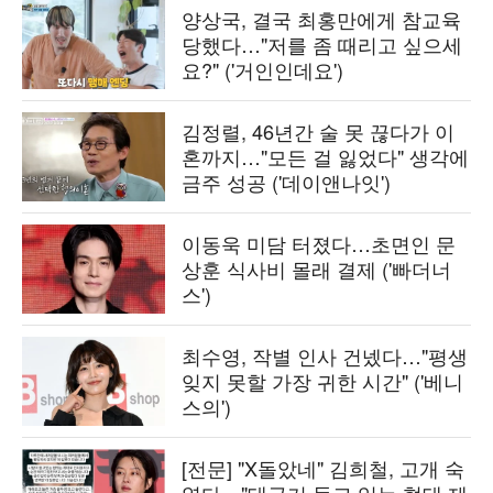
양상국, 결국 최홍만에게 참교육
당했다…"저를 좀 때리고 싶으세
요?" ('거인인데요')
김정렬, 46년간 술 못 끊다가 이
혼까지…"모든 걸 잃었다" 생각에
금주 성공 ('데이앤나잇')
이동욱 미담 터졌다…초면인 문
상훈 식사비 몰래 결제 ('빠더너
스')
최수영, 작별 인사 건넸다…"평생
잊지 못할 가장 귀한 시간" ('베니
스의')
[전문] "X돌았네" 김희철, 고개 숙