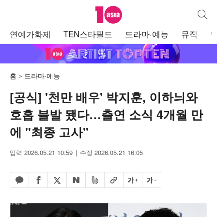
텐아시아
통합검
주
연예가화제
TEN스타필드
드라마·예능
뮤직
메
뉴
홈
드라마·예능
[공식] '천만 배우' 박지훈, 이하늬와
호흡 불발 됐다…출연 소식 4개월 만
에 "최종 고사"
입력 2026.05.21 10:59
수정 2026.05.21 16:05
페이스북 공유하기
밴드 공유하기
카카오톡 공유하기
엑스 공유하기
URL복사
글자 크게
글자 작게
네이버 공유하기