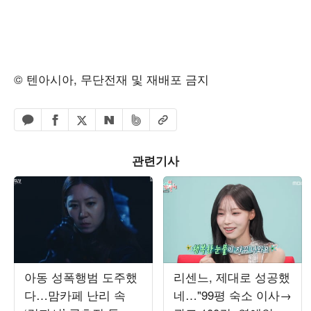
© 텐아시아, 무단전재 및 재배포 금지
페이스북 공유하기
밴드 공유하기
카카오톡 공유하기
엑스 공유하기
URL복사
네이버 공유하기
관련기사
아동 성폭행범 도주했
리센느, 제대로 성공했
다…맘카페 난리 속
네…"99평 숙소 이사→