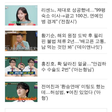
리센느, 제대로 성공했네…"99평
숙소 이사→광고 100건, 연예인
병 경계" ('전참시')
황기순, 해외 원정 도박 후 필리
핀 불법 체류 2년…“배고픈 고통,
남 먹는 것만 봐” (‘데이앤나잇’)
홍진호, 확 달라진 얼굴…"안검하
수 수술도 2번" ('아는형님')
전여친과 '환승연애' 미팅도 했는
데…허성범, ♥여친 있었다 ('아
형')