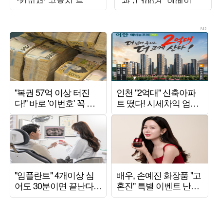
‘킹피셔’ 공효진 등판
광고 100건, 연예인병
(‘유부녀 킬러’)
경계" ('전참시')