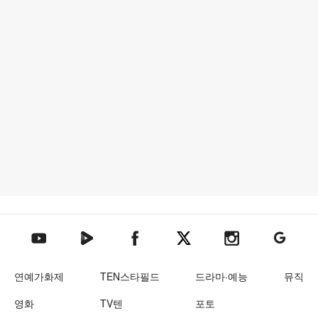
텐아시아 네이버TV
텐아시아 페이스북
텐아시아 엑스
텐아시아 인스타그램
텐아시아
텐아시아 유튜브
연예가화제
TEN스타필드
드라마·예능
뮤직
영화
TV텐
포토