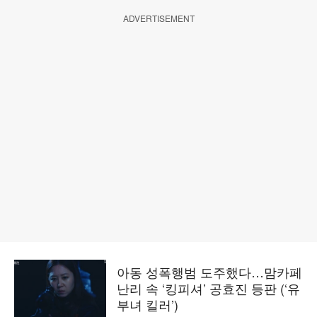
ADVERTISEMENT
아동 성폭행범 도주했다…맘카페
난리 속 ‘킹피셔’ 공효진 등판 (‘유
부녀 킬러’)