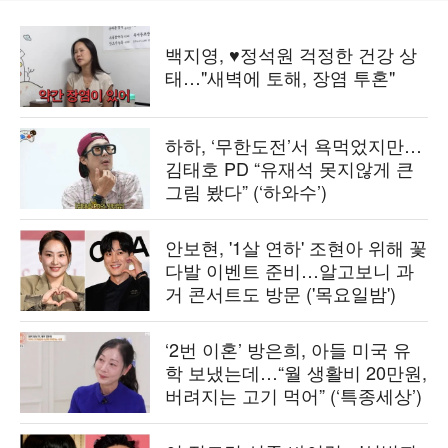
백지영, ♥정석원 걱정한 건강 상
태…"새벽에 토해, 장염 투혼"
하하, ‘무한도전’서 욕먹었지만…
김태호 PD “유재석 못지않게 큰
그림 봤다” (‘하와수’)
안보현, '1살 연하' 조현아 위해 꽃
다발 이벤트 준비…알고보니 과
거 콘서트도 방문 ('목요일밤')
‘2번 이혼’ 방은희, 아들 미국 유
학 보냈는데…“월 생활비 20만원,
버려지는 고기 먹어” (‘특종세상’)