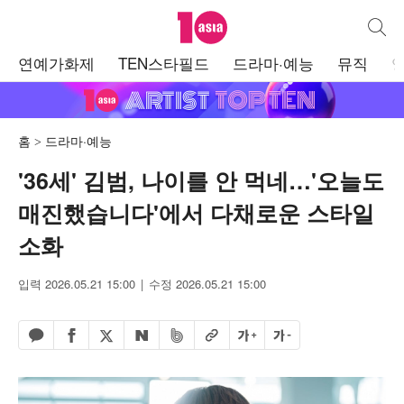
텐아시아
통합검
주
연예가화제
TEN스타필드
드라마·예능
뮤직
메
뉴
홈
드라마·예능
'36세' 김범, 나이를 안 먹네…'오늘도
매진했습니다'에서 다채로운 스타일
소화
입력 2026.05.21 15:00
수정 2026.05.21 15:00
페이스북 공유하기
밴드 공유하기
카카오톡 공유하기
엑스 공유하기
URL복사
글자 크게
글자 작게
네이버 공유하기