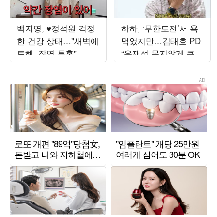
백지영, ♥정석원 걱정
하하, ‘무한도전’서 욕
한 건강 상태…"새벽에
먹었지만…김태호 PD
토해, 장염 투혼"
“유재석 못지않게 큰
그림 봤다” (‘하와수’)