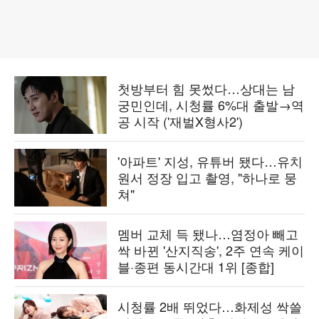
첫방부터 힘 못썼다…상대는 남
궁민인데, 시청률 6%대 출발→역
공 시작 ('재벌X형사2')
'아파트' 지성, 유튜버 됐다…유치
원서 정장 입고 촬영, "하나로 뭉
쳐"
멤버 교체 득 됐나…염정아 빼고
싹 바뀐 '산지직송', 2주 연속 케이
블·종편 동시간대 1위 [종합]
시청률 2배 뛰었다…화제성 싹쓸