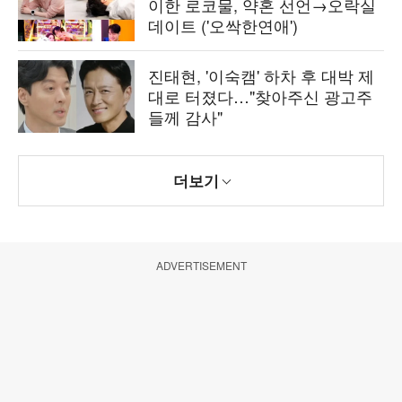
이한 로코물, 약혼 선언→오락실
데이트 ('오싹한연애')
진태현, '이숙캠' 하차 후 대박 제
대로 터졌다…"찾아주신 광고주
들께 감사"
더보기
ADVERTISEMENT