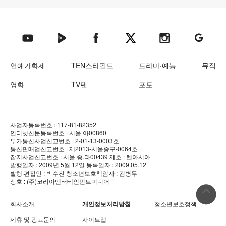
텐아시아 네이버TV
텐아시아 페이스북
텐아시아 엑스
텐아시아 인스타그램
텐아시아
텐아시아 유튜브
연예가화제
TEN스타필드
드라마·예능
뮤직
영화
TV텐
포토
사업자등록번호 : 117-81-82352
인터넷신문등록번호 : 서울 아00860
부가통신사업신고번호 : 2-01-13-0003호
통신판매업신고번호 : 제2013-서울중구-0064호
잡지사업신고번호 : 서울 중.라00439
제호 : 텐아시아
발행일자 : 2009년 5월 12일
등록일자 : 2009.05.12
발행·편집인 : 박수진
청소년보호책임자 : 김병두
상호 : (주)코리아엔터테인먼트미디어
상단 바로
회사소개
개인정보처리방침
청소년보호정책
제휴 및 광고문의
사이트맵