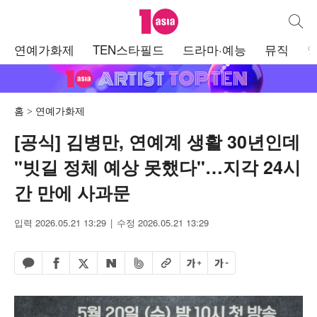
텐아시아
통합검
주
연예가화제
TEN스타필드
드라마·예능
뮤직
메
뉴
홈
연예가화제
[공식] 김병만, 연예계 생활 30년인데
"빗길 정체 예상 못했다"…지각 24시
간 만에 사과문
입력 2026.05.21 13:29
수정 2026.05.21 13:29
페이스북 공유하기
밴드 공유하기
카카오톡 공유하기
엑스 공유하기
URL복사
글자 크게
글자 작게
네이버 공유하기