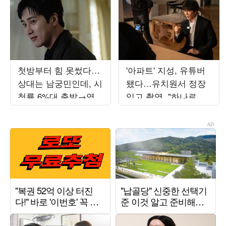
첫방부터 힘 못썼다…
'아파트' 지성, 유튜버
상대는 남궁민인데, 시
됐다…유치원서 정장
청률 6%대 출발→역공
입고 촬영, "하나로 뭉
시작 ('재벌X형사2')
쳐"