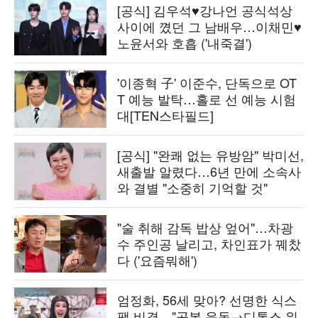
[공식] 김우석♥강나언 공식석상
사이에 꼈던 그 남배우…이채민♥
노윤서와 호흡 ('내죽결')
'이종혁 子' 이준수, 단독으로 OT
T 예능 발탁…홀로 선 예능 시험
대[TEN스타필드]
[공식] "완쾌 없는 유방암" 박미선,
새출발 알렸다…6년 만에 소속사
와 결별 "소중히 기억할 것"
"술 취해 감독 밥상 엎어"…차광
수 주인공 날리고, 차인표가 꿰찼
다 ('요즘뭐해')
엄정화, 56세 맞아? 선명한 식스
팩 비결…"공복 운동→디톡스 워