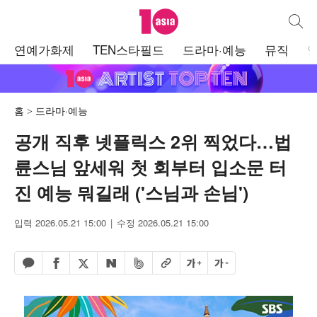
텐아시아
통합검
주
연예가화제
TEN스타필드
드라마·예능
뮤직
메
뉴
홈
드라마·예능
공개 직후 넷플릭스 2위 찍었다…법
륜스님 앞세워 첫 회부터 입소문 터
진 예능 뭐길래 ('스님과 손님')
입력 2026.05.21 15:00
수정 2026.05.21 15:00
페이스북 공유하기
밴드 공유하기
카카오톡 공유하기
엑스 공유하기
URL복사
글자 크게
글자 작게
네이버 공유하기