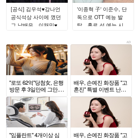
[공식] 김우석♥강나언
'이종혁 子' 이준수, 단
공식석상 사이에 꼈던
독으로 OTT 예능 발
그 남배우…이채민♥노
탁…홀로 선 예능 시험
윤서와 호흡 ('내죽결')
대[TEN스타필드]