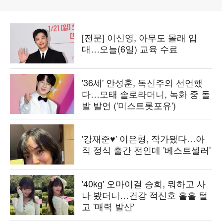
[전문] 이신영, 아무도 몰래 입
대…오늘(6일) 교육 수료
'36세' 안성훈, 독신주의 선언했
다…모태 솔로라더니, 녹화 중 돌
발 발언 ('미스트롯포유')
'강재준♥' 이은형, 작가됐다…아
직 정식 출간 전인데 '베스트셀러'
'40kg' 오마이걸 승희, 뭐하고 사
나 봤더니…건강 적신호 훌훌 털
고 '매력 발산'