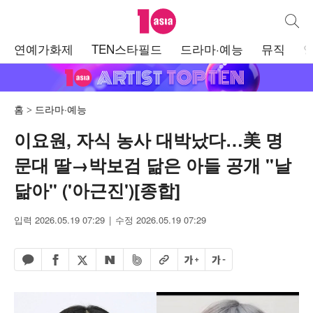
텐아시아
통합검
주
연예가화제
TEN스타필드
드라마·예능
뮤직
메
뉴
홈
드라마·예능
이요원, 자식 농사 대박났다…美 명
문대 딸→박보검 닮은 아들 공개 "날
닮아" ('아근진')[종합]
입력 2026.05.19 07:29
수정 2026.05.19 07:29
페이스북 공유하기
밴드 공유하기
카카오톡 공유하기
엑스 공유하기
URL복사
글자 크게
글자 작게
네이버 공유하기