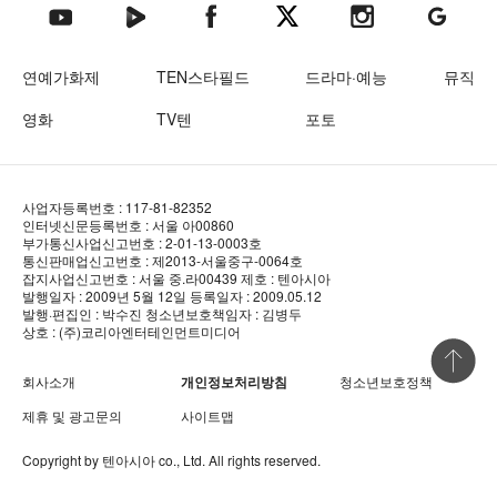
텐아시아 네이버TV
텐아시아 페이스북
텐아시아 엑스
텐아시아 인스타그램
텐아시아
텐아시아 유튜브
연예가화제
TEN스타필드
드라마·예능
뮤직
영화
TV텐
포토
사업자등록번호 : 117-81-82352
인터넷신문등록번호 : 서울 아00860
부가통신사업신고번호 : 2-01-13-0003호
통신판매업신고번호 : 제2013-서울중구-0064호
잡지사업신고번호 : 서울 중.라00439
제호 : 텐아시아
발행일자 : 2009년 5월 12일
등록일자 : 2009.05.12
발행·편집인 : 박수진
청소년보호책임자 : 김병두
상호 : (주)코리아엔터테인먼트미디어
상단 바로
회사소개
개인정보처리방침
청소년보호정책
제휴 및 광고문의
사이트맵
Copyright by
텐아시아
co., Ltd. All rights reserved.