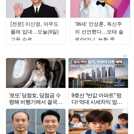
[전문] 이신영, 아무도
'36세' 안성훈, 독신주
몰래 입대…오늘(6일)
의 선언했다…모태 솔
교육 수료
로라더니, 녹화 중 돌
발 발언 ('미스트롯포
유')