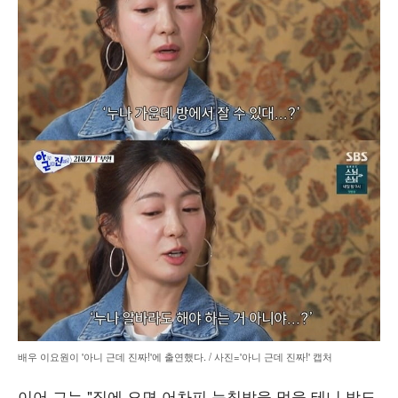
배우 이요원이 '아니 근데 진짜!'에 출연했다. / 사진='아니 근데 진짜!' 캡처
이어 그는 "집에 오면 어차피 눈칫밥을 먹을 테니 방도