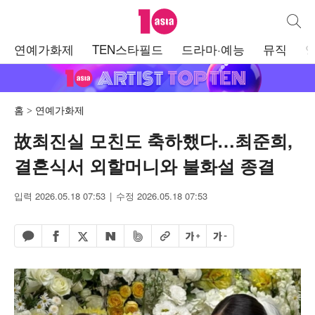
텐아시아
통합검
주
연예가화제
TEN스타필드
드라마·예능
뮤직
메
뉴
홈
연예가화제
故최진실 모친도 축하했다…최준희,
결혼식서 외할머니와 불화설 종결
입력 2026.05.18 07:53
수정 2026.05.18 07:53
페이스북 공유하기
밴드 공유하기
카카오톡 공유하기
엑스 공유하기
URL복사
글자 크게
글자 작게
네이버 공유하기