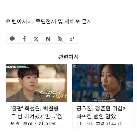
© 텐아시아, 무단전재 및 재배포 금지
페이스북 공유하기
밴드 공유하기
카카오톡 공유하기
엑스 공유하기
URL복사
네이버 공유하기
관련기사
'응팔' 최성원, 백혈병
공효진, 정준원 위험에
두 번 이겨냈지만…"완
빠뜨린 범인 알았
벽히 돌아가긴 어려워"
다…“내 구원자는 내
('해투')
남편” (‘유부녀 킬러’)