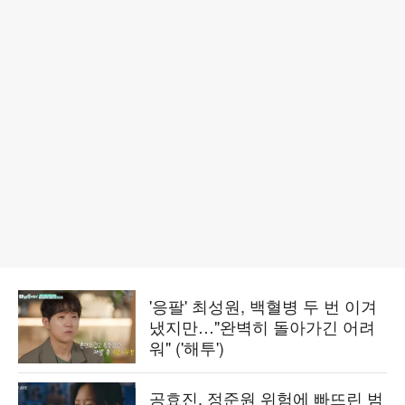
'응팔' 최성원, 백혈병 두 번 이겨
냈지만…"완벽히 돌아가긴 어려
워" ('해투')
공효진, 정준원 위험에 빠뜨린 범