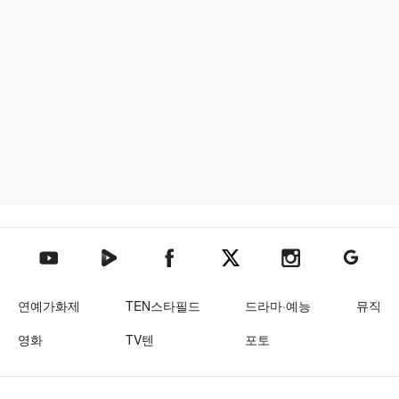
텐아시아 네이버TV
텐아시아 페이스북
텐아시아 엑스
텐아시아 인스타그램
텐아시아
텐아시아 유튜브
연예가화제
TEN스타필드
드라마·예능
뮤직
영화
TV텐
포토