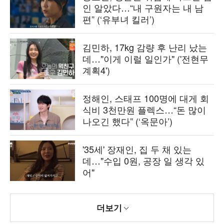
인 알았다…“내 구원자는 내 남
편” (‘유부녀 킬러’)
김민하, 17kg 감량 후 난리 났는
데…"이게 이럴 일인가" ('전현무
계획4')
정해인, 스태프 100명에 대게 회
식비 3천만원 플렉스…“돈 많이
나오긴 했다” (‘옥문아’)
'35세' 장재인, 집 두 채 있는
데…"수입 0원, 공장 일 생각 있
어"
더보기