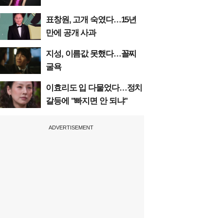
표창원, 고개 숙였다…15년
만에 공개 사과
지성, 이름값 못했다…꼴찌
굴욕
이효리도 입 다물었다…정치
갈등에 "빠지면 안 되냐"
ADVERTISEMENT