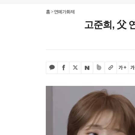
홈
연예가화제
고준희, 父 