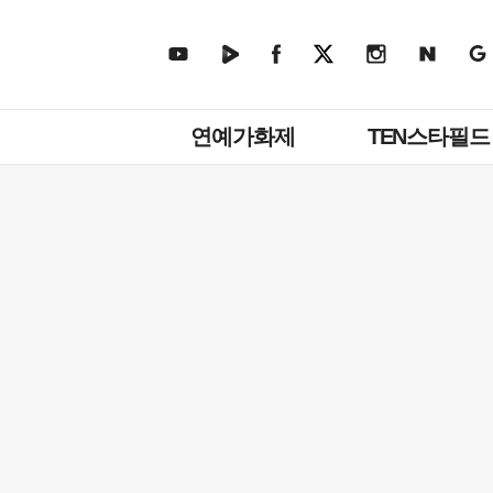
주
연예가화제
TEN스타필드
메
뉴