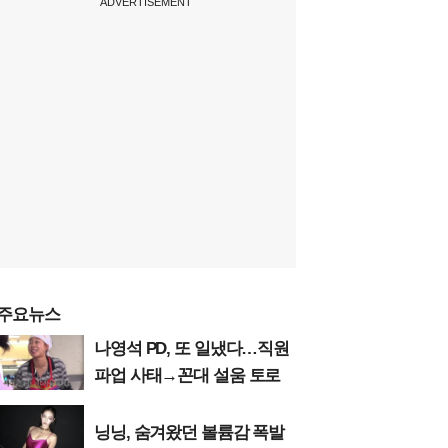
ADVERTISEMENT
주요뉴스
나영석 PD, 또 일냈다…직원
파업 사태→꼰대 설움 토로
닝닝, 숨겨왔던 볼륨감 폭발