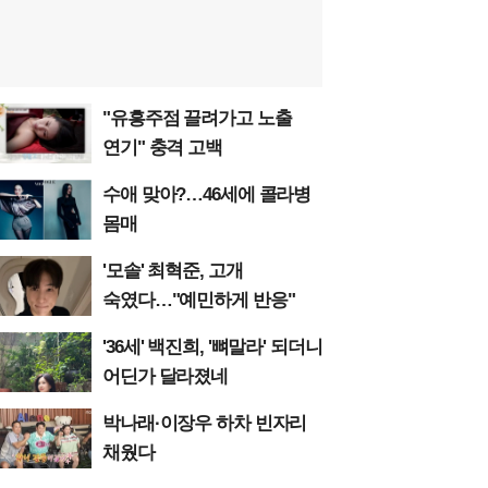
"유흥주점 끌려가고 노출
연기" 충격 고백
수애 맞아?…46세에 콜라병
몸매
'모솔' 최혁준, 고개
숙였다…"예민하게 반응"
'36세' 백진희, '뼈말라' 되더니
어딘가 달라졌네
박나래·이장우 하차 빈자리
채웠다