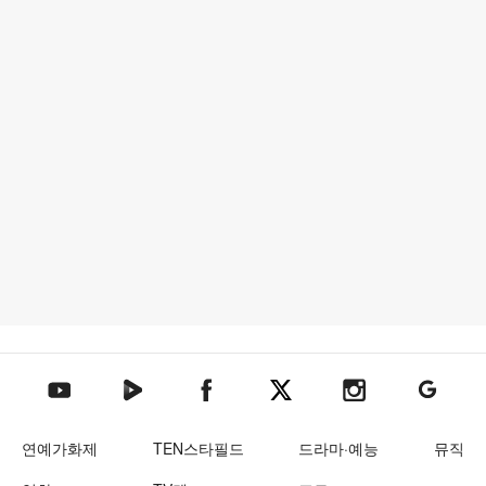
텐아시아 네이버TV
텐아시아 페이스북
텐아시아 엑스
텐아시아 인스타그램
텐아시아
텐아시아 유튜브
연예가화제
TEN스타필드
드라마·예능
뮤직