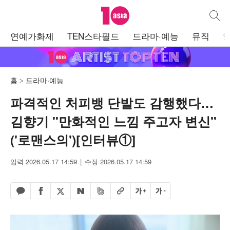
텐아시아
통합검
주
연예가화제
TEN스타필드
드라마·예능
뮤직
메
뉴
홈
드라마·예능
파격적인 처피뱅 단발도 감행했다…
김향기 "만화적인 느낌 주고자 변신"
('로맨스의')[인터뷰①]
입력 2026.05.17 14:59
수정 2026.05.17 14:59
페이스북 공유하기
밴드 공유하기
카카오톡 공유하기
엑스 공유하기
URL복사
글자 크게
글자 작게
네이버 공유하기