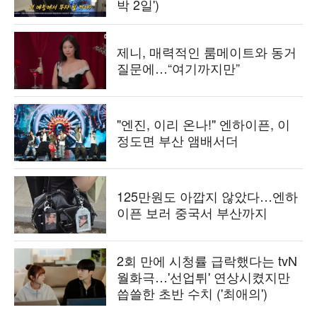
박 2일')
제니, 매력적인 룸메이트와 동거
질문에…“여기까지만”
"엔진, 이리 온나!" 엔하이픈, 이
정도면 부산 앰배서더
125만원도 아깝지 않았다…엔하
이픈 보러 중국서 부산까지
2회 만에 시청률 급락했다는 tvN
월화극…'선업튀' 연상시켰지만
씁쓸한 초반 수치 ('최애의')