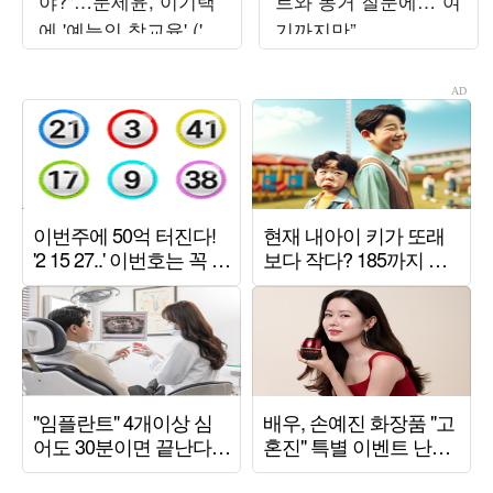
야?"…문세윤, 이기택
트와 동거 질문에…“여
에 '예능인 참교육' ('1
기까지만”
박 2일')