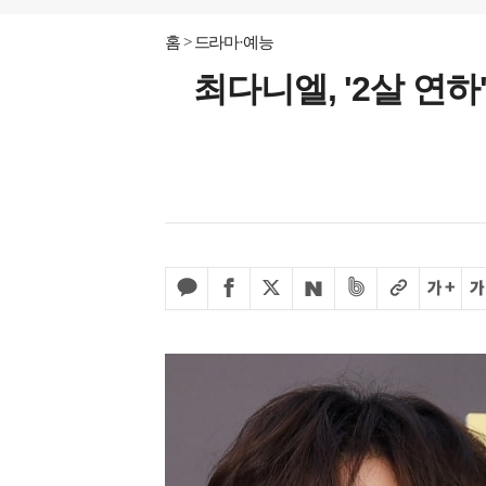
홈
드라마·예능
최다니엘, '2살 연