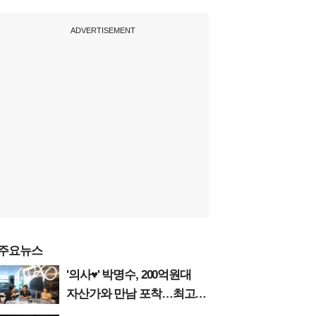
ADVERTISEMENT
주요뉴스
'의사♥' 박명수, 200억원대
자산가와 만남 포착…최고급
수입차 판매왕