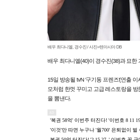
배우 최다니엘, 경수진 / 사진=텐아시아 DB
배우 최다니엘(40)이 경수진(38)과 묘한
15일 방송될 tvN '구기동 프렌즈'(연출
모처럼 한껏 꾸미고 고급 레스토랑을 방
을 뽐낸다.