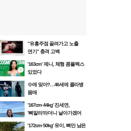
"유흥주점 끌려가고 노출
연기" 충격 고백
'163cm' 제니, 체형 콤플렉스
있었다
수애 맞아?…46세에 콜라병
몸매
'167cm·44kg' 진세연,
'뼈말라'라더니 날아가겠어
'172cm·50kg' 유이, 뼈만 남은