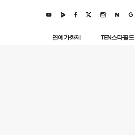
주
연예가화제
TEN스타필드
메
뉴