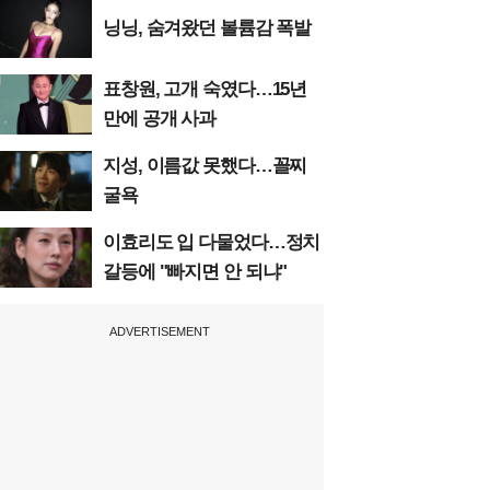
닝닝, 숨겨왔던 볼륨감 폭발
표창원, 고개 숙였다…15년
만에 공개 사과
지성, 이름값 못했다…꼴찌
굴욕
이효리도 입 다물었다…정치
갈등에 "빠지면 안 되냐"
ADVERTISEMENT