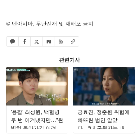
© 텐아시아, 무단전재 및 재배포 금지
페이스북 공유하기
밴드 공유하기
카카오톡 공유하기
엑스 공유하기
URL복사
네이버 공유하기
관련기사
'응팔' 최성원, 백혈병
공효진, 정준원 위험에
두 번 이겨냈지만…"완
빠뜨린 범인 알았
벽히 돌아가긴 어려워"
다…“내 구원자는 내
('해투')
남편” (‘유부녀 킬러’)