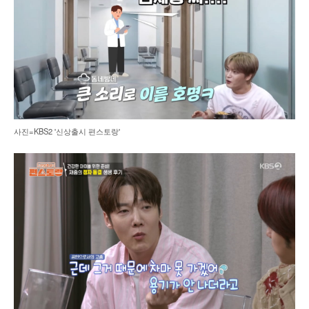
사진=KBS2 '신상출시 편스토랑'