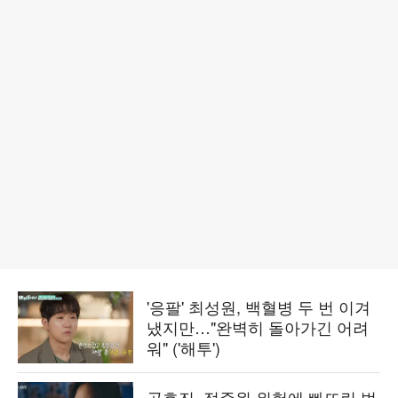
'응팔' 최성원, 백혈병 두 번 이겨
냈지만…"완벽히 돌아가긴 어려
워" ('해투')
공효진, 정준원 위험에 빠뜨린 범