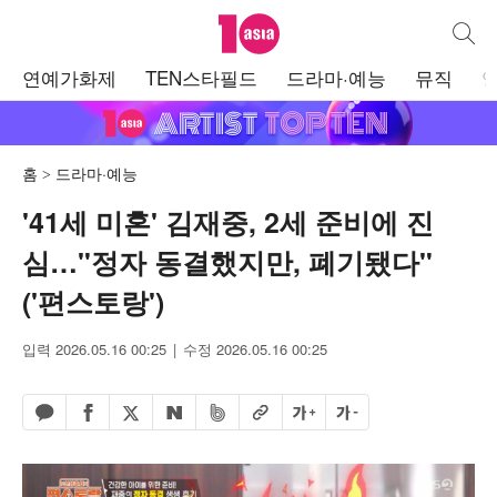
텐아시아
통합검
주
연예가화제
TEN스타필드
드라마·예능
뮤직
메
뉴
홈
드라마·예능
'41세 미혼' 김재중, 2세 준비에 진
심…"정자 동결했지만, 폐기됐다"
('편스토랑')
입력 2026.05.16 00:25
수정 2026.05.16 00:25
페이스북 공유하기
밴드 공유하기
카카오톡 공유하기
엑스 공유하기
URL복사
글자 크게
글자 작게
네이버 공유하기