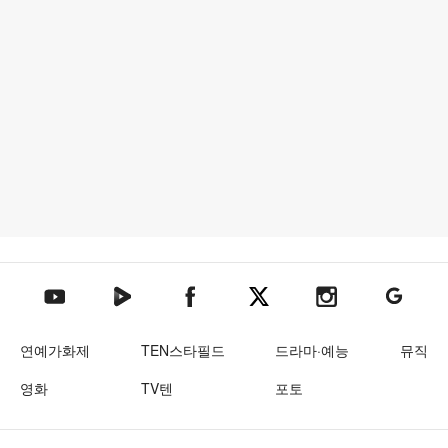
텐아시아 네이버TV
텐아시아 페이스북
텐아시아 엑스
텐아시아 인스타그램
텐아시아
텐아시아 유튜브
연예가화제
TEN스타필드
드라마·예능
뮤직
영화
TV텐
포토