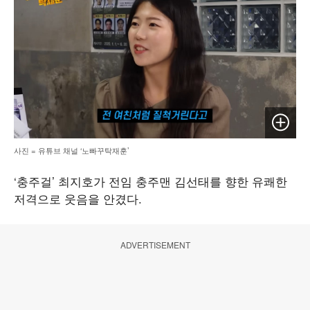
이미지 
사진 = 유튜브 채널 ‘노빠꾸탁재훈’
‘충주걸’ 최지호가 전임 충주맨 김선태를 향한 유쾌한
저격으로 웃음을 안겼다.
ADVERTISEMENT