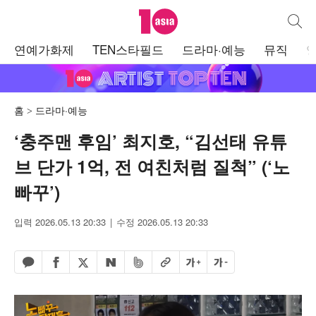
텐아시아
통합검
주
연예가화제
TEN스타필드
드라마·예능
뮤직
메
뉴
홈
드라마·예능
‘충주맨 후임’ 최지호, “김선태 유튜
브 단가 1억, 전 여친처럼 질척” (‘노
빠꾸’)
입력 2026.05.13 20:33
수정 2026.05.13 20:33
페이스북 공유하기
밴드 공유하기
카카오톡 공유하기
엑스 공유하기
URL복사
글자 크게
글자 작게
네이버 공유하기