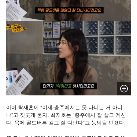
이미지 
이어 탁재훈이 “이제 충주에서는 못 다니는 거 아니
냐”고 짓궂게 묻자, 최지호는 “충주에서 잘 살고 계신
다. 목에 골드버튼 걸고 잘 다닌다”고 농담을 던졌다.