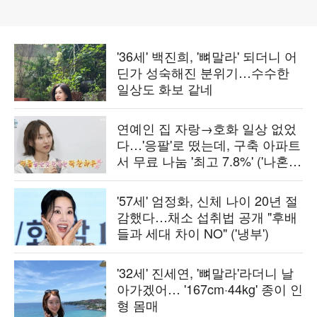
'36세' 백진희, '뼈말라' 되더니 어
딘가 성숙해진 분위기…수수한
일상도 화보 같네
연예인 집 자랑→호화 일상 없었
다…'응팔'로 떴는데, 구축 아파트
서 무료 나눔 '최고 7.8%' ('나혼
산')[종합]
'57세' 엄정화, 신체 나이 20년 절
감했다…채소 섭취법 공개 "후배
들과 세대 차이 NO" ('냉부')
'32세' 진세연, '뼈말라'라더니 날
아가겠어… '167cm·44kg' 종이 인
형 몸매