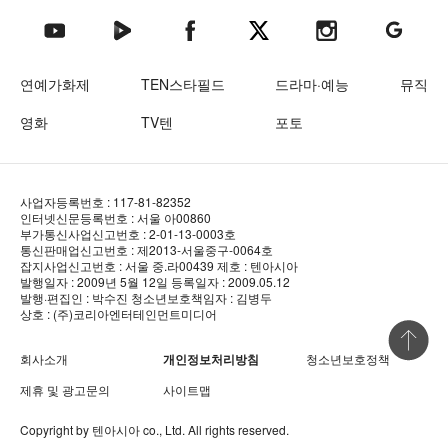
텐아시아 네이버TV
텐아시아 페이스북
텐아시아 엑스
텐아시아 인스타그램
텐아시아
텐아시아 유튜브
연예가화제
TEN스타필드
드라마·예능
뮤직
영화
TV텐
포토
사업자등록번호 : 117-81-82352
인터넷신문등록번호 : 서울 아00860
부가통신사업신고번호 : 2-01-13-0003호
통신판매업신고번호 : 제2013-서울중구-0064호
잡지사업신고번호 : 서울 중.라00439
제호 : 텐아시아
발행일자 : 2009년 5월 12일
등록일자 : 2009.05.12
발행·편집인 : 박수진
청소년보호책임자 : 김병두
상호 : (주)코리아엔터테인먼트미디어
상단 바로
회사소개
개인정보처리방침
청소년보호정책
제휴 및 광고문의
사이트맵
Copyright by
텐아시아
co., Ltd. All rights reserved.