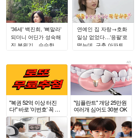
'36세' 백진희, '뼈말라'
연예인 집 자랑→호화
되더니 어딘가 성숙해
일상 없었다…'응팔'로
진 분위기…수수한 일
떴는데, 구축 아파트서
상도 화보 같네
무료 나눔 '최고 7.8%'
('나혼산')[종합]