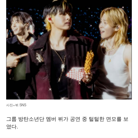
사진=뷔 SNS
그룹 방탄소년단 멤버 뷔가 공연 중 털털한 면모를 보
였다.