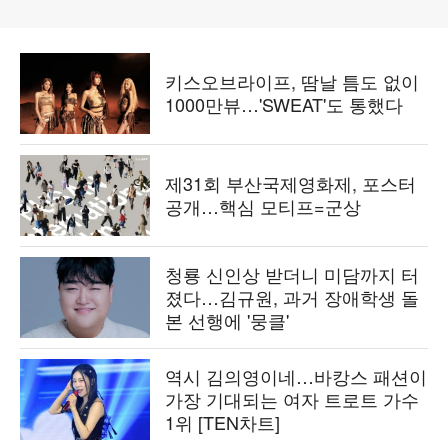
키스오브라이프, 땀날 틈도 없이
1000만뷰…'SWEAT'도 통했다
제31회 부산국제영화제, 포스터
공개…핵심 모티프=군상
청룡 신인상 받더니 미담까지 터
졌다…김규원, 과거 장애학생 돌
본 선행에 '뭉클'
역시 김의영이네…바캉스 패션이
가장 기대되는 여자 트로트 가수
1위 [TEN차트]