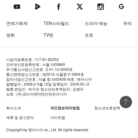
텐아시아 네이버TV
텐아시아 페이스북
텐아시아 엑스
텐아시아 인스타그램
텐아시아
텐아시아 유튜브
연예가화제
TEN스타필드
드라마·예능
뮤직
영화
TV텐
포토
사업자등록번호 : 117-81-82352
인터넷신문등록번호 : 서울 아00860
부가통신사업신고번호 : 2-01-13-0003호
통신판매업신고번호 : 제2013-서울중구-0064호
잡지사업신고번호 : 서울 중.라00439
제호 : 텐아시아
발행일자 : 2009년 5월 12일
등록일자 : 2009.05.12
발행·편집인 : 박수진
청소년보호책임자 : 김병두
상호 : (주)코리아엔터테인먼트미디어
상단 바로
회사소개
개인정보처리방침
청소년보호정책
제휴 및 광고문의
사이트맵
Copyright by
텐아시아
co., Ltd. All rights reserved.