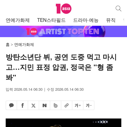
텐아시아
통합검
주
연예가화제
TEN스타필드
드라마·예능
뮤직
메
뉴
홈
연예가화제
방탄소년단 뷔, 공연 도중 먹고 마시
고…지민 표정 압권, 정국은 "형 좀
봐"
입력 2026.05.14 06:30
수정 2026.05.14 06:30
페이스북 공유하기
밴드 공유하기
카카오톡 공유하기
엑스 공유하기
URL복사
글자 크게
글자 작게
네이버 공유하기