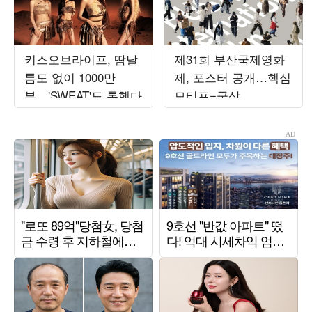
키스오브라이프, 땀날
제31회 부산국제영화
틈도 없이 1000만
제, 포스터 공개…핵심
뷰…'SWEAT'도 통했다
모티프=군상