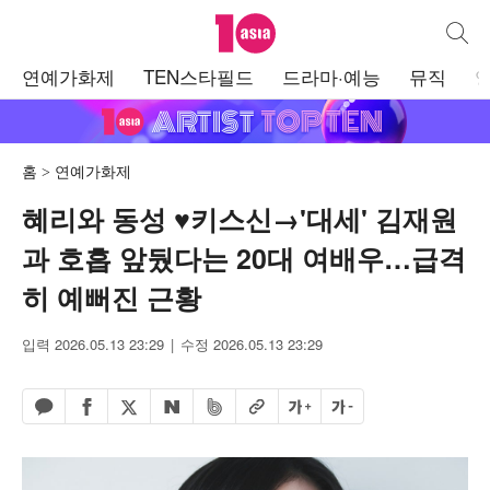
텐아시아
통합검
주
연예가화제
TEN스타필드
드라마·예능
뮤직
메
뉴
홈
연예가화제
혜리와 동성 ♥키스신→'대세' 김재원
과 호흡 앞뒀다는 20대 여배우…급격
히 예뻐진 근황
입력 2026.05.13 23:29
수정 2026.05.13 23:29
페이스북 공유하기
밴드 공유하기
카카오톡 공유하기
엑스 공유하기
URL복사
글자 크게
글자 작게
네이버 공유하기