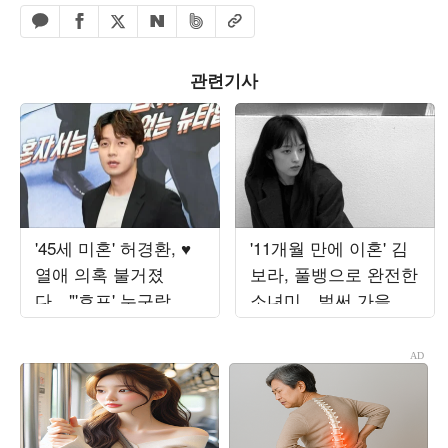
페이스북 공유하기
밴드 공유하기
카카오톡 공유하기
엑스 공유하기
URL복사
네이버 공유하기
관련기사
'45세 미혼' 허경환, ♥
'11개월 만에 이혼' 김
열애 의혹 불거졌
보라, 풀뱅으로 완전한
다…"'호프' 누구랑 봤
소녀미…벌써 가을 준
는지 들은 게 있어" 추
비 들어갔나
궁 ('최우수산')