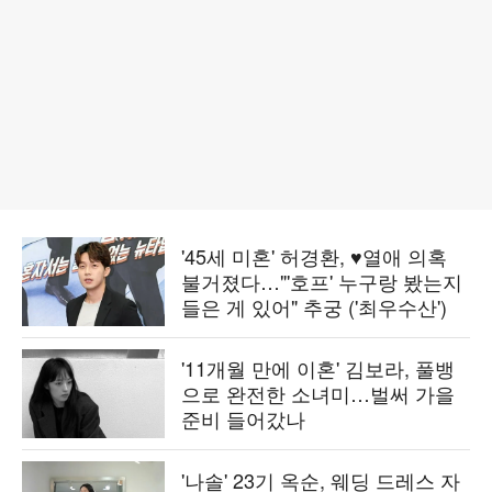
'45세 미혼' 허경환, ♥열애 의혹
불거졌다…"'호프' 누구랑 봤는지
들은 게 있어" 추궁 ('최우수산')
'11개월 만에 이혼' 김보라, 풀뱅
으로 완전한 소녀미…벌써 가을
준비 들어갔나
'나솔' 23기 옥순, 웨딩 드레스 자