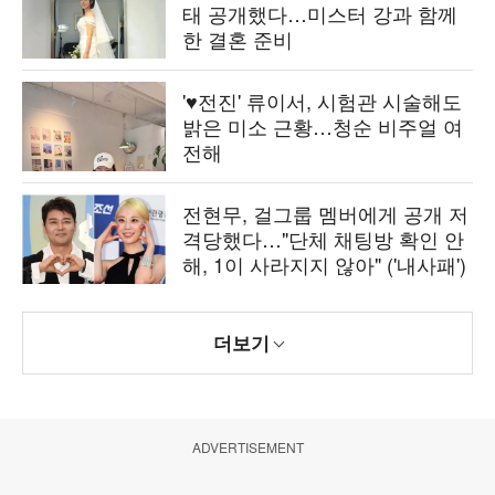
태 공개했다…미스터 강과 함께
한 결혼 준비
'♥전진' 류이서, 시험관 시술해도
밝은 미소 근황…청순 비주얼 여
전해
전현무, 걸그룹 멤버에게 공개 저
격당했다…"단체 채팅방 확인 안
해, 1이 사라지지 않아" ('내사패')
더보기
ADVERTISEMENT