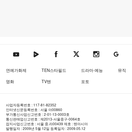
텐아시아 네이버TV
텐아시아 페이스북
텐아시아 엑스
텐아시아 인스타그램
텐아시아
텐아시아 유튜브
연예가화제
TEN스타필드
드라마·예능
뮤직
영화
TV텐
포토
사업자등록번호 : 117-81-82352
인터넷신문등록번호 : 서울 아00860
부가통신사업신고번호 : 2-01-13-0003호
통신판매업신고번호 : 제2013-서울중구-0064호
잡지사업신고번호 : 서울 중.라00439
제호 : 텐아시아
발행일자 : 2009년 5월 12일
등록일자 : 2009.05.12