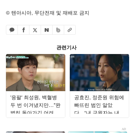
© 텐아시아, 무단전재 및 재배포 금지
페이스북 공유하기
밴드 공유하기
카카오톡 공유하기
엑스 공유하기
URL복사
네이버 공유하기
관련기사
'응팔' 최성원, 백혈병
공효진, 정준원 위험에
두 번 이겨냈지만…"완
빠뜨린 범인 알았
벽히 돌아가긴 어려워"
다…“내 구원자는 내
('해투')
남편” (‘유부녀 킬러’)