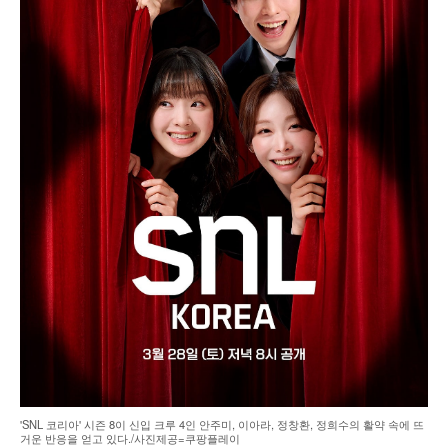
'SNL 코리아' 시즌 8이 신입 크루 4인 안주미, 이아라, 정창환, 정희수의 활약 속에 뜨
거운 반응을 얻고 있다./사진제공=쿠팡플레이