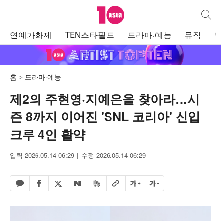
텐아시아
통합검
주
연예가화제
TEN스타필드
드라마·예능
뮤직
메
뉴
홈
드라마·예능
제2의 주현영·지예은을 찾아라…시
즌 8까지 이어진 'SNL 코리아' 신입
크루 4인 활약
입력 2026.05.14 06:29
수정 2026.05.14 06:29
페이스북 공유하기
밴드 공유하기
카카오톡 공유하기
엑스 공유하기
URL복사
글자 크게
글자 작게
네이버 공유하기