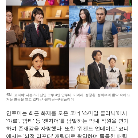
'SNL 코리아' 시즌 8이 신입 크루 4인 안주미, 이아라, 정창환, 정희수의 활약 속에 뜨
거운 반응을 얻고 있다./사진제공=쿠팡플레이
안주미는 최근 화제를 모은 코너 '스마일 클리닉'에서
'야르', '밤티' 등 '젠지어'를 남발하는 막내 직원을 연기
하며 존재감을 자랑했다. 또한 '위켄드 업데이트' 코너
에서는 '뇌절 리포터' 캐릭터로 활약하며 독특한 매력