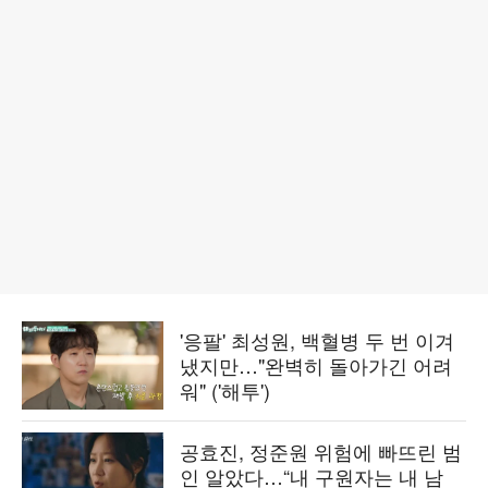
'응팔' 최성원, 백혈병 두 번 이겨
냈지만…"완벽히 돌아가긴 어려
워" ('해투')
공효진, 정준원 위험에 빠뜨린 범
인 알았다…“내 구원자는 내 남