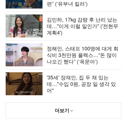
편” (‘유부녀 킬러’)
김민하, 17kg 감량 후 난리 났는
데…"이게 이럴 일인가" ('전현무
계획4')
정해인, 스태프 100명에 대게 회
식비 3천만원 플렉스…“돈 많이
나오긴 했다” (‘옥문아’)
'35세' 장재인, 집 두 채 있는
데…"수입 0원, 공장 일 생각 있
어"
더보기