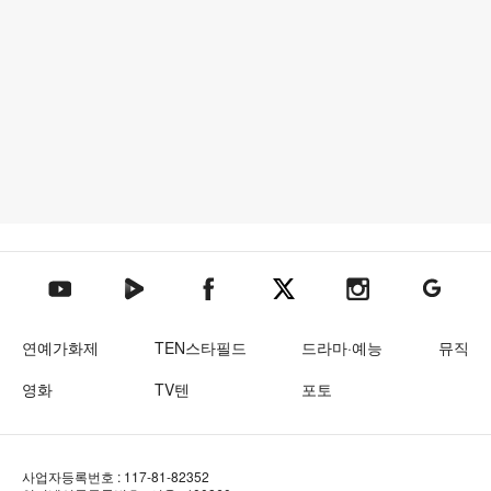
텐아시아 네이버TV
텐아시아 페이스북
텐아시아 엑스
텐아시아 인스타그램
텐아시아
텐아시아 유튜브
연예가화제
TEN스타필드
드라마·예능
뮤직
영화
TV텐
포토
사업자등록번호 : 117-81-82352