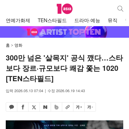
텐아시아
통합검
주
연예가화제
TEN스타필드
드라마·예능
뮤직
메
뉴
홈
영화
300만 넘은 '살목지' 공식 깼다…스타
보다 장르·규모보다 쾌감 쫓는 1020
[TEN스타필드]
입력 2026.05.13 07:04
수정 2026.06.19 14:43
페이스북 공유하기
밴드 공유하기
카카오톡 공유하기
엑스 공유하기
URL복사
글자 크게
글자 작게
네이버 공유하기