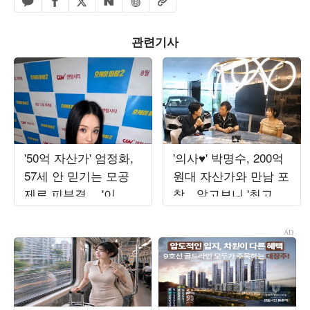
페이스북 공유하기
밴드 공유하기
카카오톡 공유하기
엑스 공유하기
URL복사
네이버 공유하기
관련기사
'50억 자산가' 엄정화,
'의사♥' 박명수, 200억
57세 안 믿기는 모공
원대 자산가와 만남 포
제로 피부결 …'이 미
착…알고보니 '최고급
모 실화냐'
수입차 판매왕' ('사당
귀')