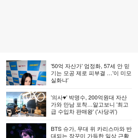
'50억 자산가' 엄정화, 57세 안 믿
기는 모공 제로 피부결 …'이 미모
실화냐'
'의사♥' 박명수, 200억원대 자산
가와 만남 포착…알고보니 '최고
급 수입차 판매왕' ('사당귀')
BTS 슈가, 무대 위 카리스마와 반
대되는 장꾸미 가득한 일상 근황