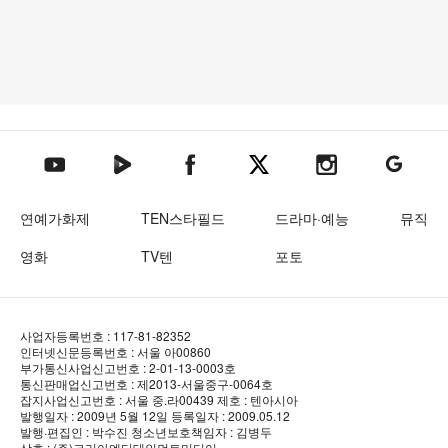
텐아시아 네이버TV
텐아시아 페이스북
텐아시아 엑스
텐아시아 인스타그램
텐아시아
텐아시아 유튜브
연예가화제
TEN스타필드
드라마·예능
뮤직
영화
TV텐
포토
사업자등록번호 : 117-81-82352
인터넷신문등록번호 : 서울 아00860
부가통신사업신고번호 : 2-01-13-0003호
통신판매업신고번호 : 제2013-서울중구-0064호
잡지사업신고번호 : 서울 중.라00439
제호 : 텐아시아
발행일자 : 2009년 5월 12일
등록일자 : 2009.05.12
발행·편집인 : 박수진
청소년보호책임자 : 김병두
상호 : (주)코리아엔터테인먼트미디어