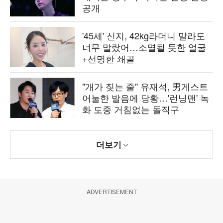
공개
'45세' 신지, 42kg라더니 말라도
너무 말랐어…소멸될 듯한 얼굴
+선명한 쇄골
"개가 짖는 줄" 유재석, 男게스트
어눌한 발음에 당황…'런닝맨' 녹
화 도중 거침없는 돌직구
더보기
ADVERTISEMENT