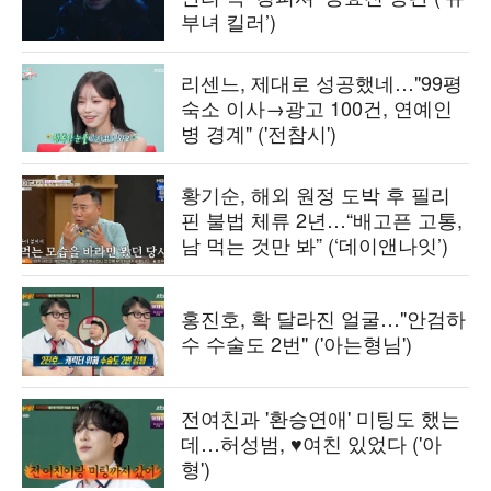
부녀 킬러’)
리센느, 제대로 성공했네…"99평
숙소 이사→광고 100건, 연예인
병 경계" ('전참시')
황기순, 해외 원정 도박 후 필리
핀 불법 체류 2년…“배고픈 고통,
남 먹는 것만 봐” (‘데이앤나잇’)
홍진호, 확 달라진 얼굴…"안검하
수 수술도 2번" ('아는형님')
전여친과 '환승연애' 미팅도 했는
데…허성범, ♥여친 있었다 ('아
형')