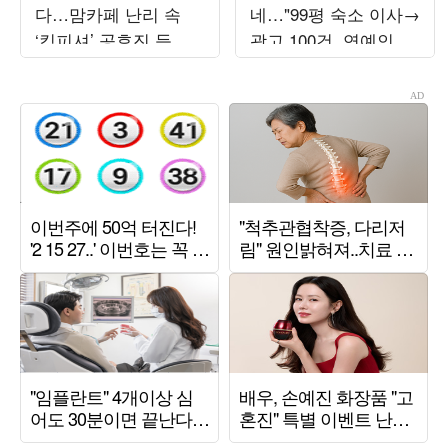
다…맘카페 난리 속
네…"99평 숙소 이사→
‘킹피셔’ 공효진 등판
광고 100건, 연예인병
(‘유부녀 킬러’)
경계" ('전참시')