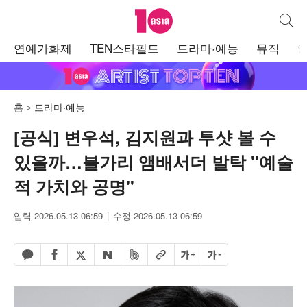
텐아시아
통합검
주
연예가화제
TEN스타필드
드라마·예능
뮤직
메
뉴
홈
드라마·예능
[공식] 변우석, 김지원과 투샷 볼 수
있을까…불가리 앰배서더 발탁 "예술
적 가치와 공명"
입력 2026.05.13 06:59
수정 2026.05.13 06:59
페이스북 공유하기
밴드 공유하기
카카오톡 공유하기
엑스 공유하기
URL복사
글자 크게
글자 작게
네이버 공유하기