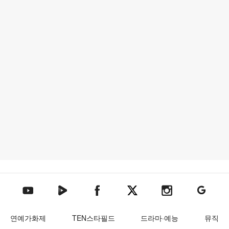
텐아시아 네이버TV
텐아시아 페이스북
텐아시아 엑스
텐아시아 인스타그램
텐아시아
텐아시아 유튜브
연예가화제
TEN스타필드
드라마·예능
뮤직