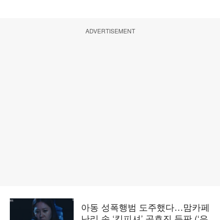
ADVERTISEMENT
아동 성폭행범 도주했다…맘카페
난리 속 ‘킹피셔’ 공효진 등판 (‘유