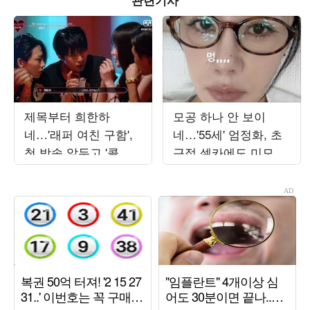
제목부터 희한하
모공 하나 안 보이
네…'래퍼 여친 구함',
네…'55세' 엄정화, 초
첫 방송 앞두고 '콜아
근접 셀카에도 미모 자
웃 ♥데이트' 현장 공개
신감 '대폭발'