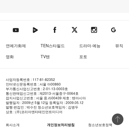
텐아시아 네이버TV
텐아시아 페이스북
텐아시아 엑스
텐아시아 인스타그램
텐아시아
텐아시아 유튜브
연예가화제
TEN스타필드
드라마·예능
뮤직
영화
TV텐
포토
사업자등록번호 : 117-81-82352
인터넷신문등록번호 : 서울 아00860
부가통신사업신고번호 : 2-01-13-0003호
통신판매업신고번호 : 제2013-서울중구-0064호
잡지사업신고번호 : 서울 중.라00439
제호 : 텐아시아
발행일자 : 2009년 5월 12일
등록일자 : 2009.05.12
발행·편집인 : 박수진
청소년보호책임자 : 김병두
상호 : (주)코리아엔터테인먼트미디어
상단 바로
회사소개
개인정보처리방침
청소년보호정책