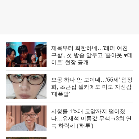
제목부터 희한하네…'래퍼 여친
구함', 첫 방송 앞두고 '콜아웃 ♥데
이트' 현장 공개
모공 하나 안 보이네…'55세' 엄정
화, 초근접 셀카에도 미모 자신감
'대폭발'
시청률 1%대 코앞까지 떨어졌
다…유재석 이름값 무색→3회 연
속 하락세 ('해투')