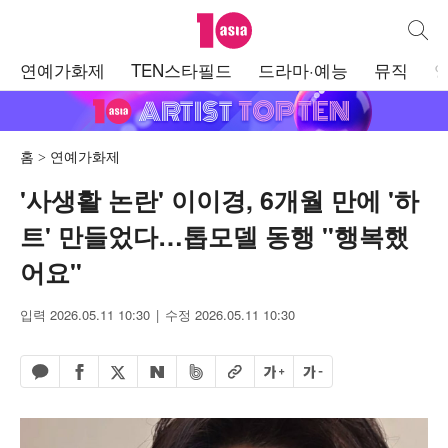
텐아시아
통합검
주
연예가화제
TEN스타필드
드라마·예능
뮤직
메
뉴
홈
연예가화제
'사생활 논란' 이이경, 6개월 만에 '하
트' 만들었다…톱모델 동행 "행복했
어요"
입력 2026.05.11 10:30
수정 2026.05.11 10:30
페이스북 공유하기
밴드 공유하기
카카오톡 공유하기
엑스 공유하기
URL복사
글자 크게
글자 작게
네이버 공유하기