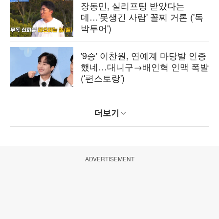
장동민, 실리프팅 받았다는
데…'못생긴 사람' 꼴찌 거론 ('독
박투어')
'9승' 이찬원, 연예계 마당발 인증
했네…대니구→배인혁 인맥 폭발
('편스토랑')
더보기
ADVERTISEMENT