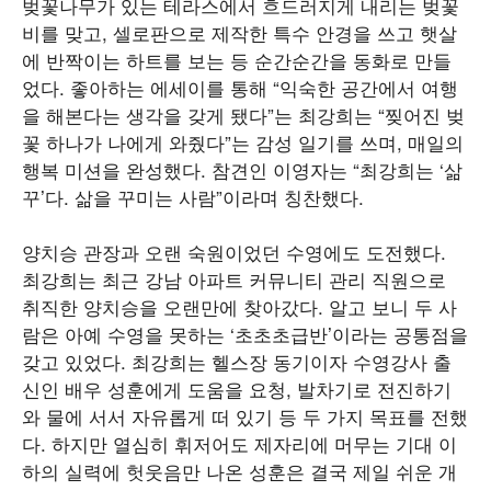
벚꽃나무가 있는 테라스에서 흐드러지게 내리는 벚꽃
비를 맞고, 셀로판으로 제작한 특수 안경을 쓰고 햇살
에 반짝이는 하트를 보는 등 순간순간을 동화로 만들
었다. 좋아하는 에세이를 통해 “익숙한 공간에서 여행
을 해본다는 생각을 갖게 됐다”는 최강희는 “찢어진 벚
꽃 하나가 나에게 와줬다”는 감성 일기를 쓰며, 매일의
행복 미션을 완성했다. 참견인 이영자는 “최강희는 ‘삶
꾸’다. 삶을 꾸미는 사람”이라며 칭찬했다.
양치승 관장과 오랜 숙원이었던 수영에도 도전했다.
최강희는 최근 강남 아파트 커뮤니티 관리 직원으로
취직한 양치승을 오랜만에 찾아갔다. 알고 보니 두 사
람은 아예 수영을 못하는 ‘초초초급반’이라는 공통점을
갖고 있었다. 최강희는 헬스장 동기이자 수영강사 출
신인 배우 성훈에게 도움을 요청, 발차기로 전진하기
와 물에 서서 자유롭게 떠 있기 등 두 가지 목표를 전했
다. 하지만 열심히 휘저어도 제자리에 머무는 기대 이
하의 실력에 헛웃음만 나온 성훈은 결국 제일 쉬운 개