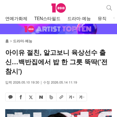
텐아시아
통합검
주
연예가화제
TEN스타필드
드라마·예능
뮤직
메
뉴
홈
드라마·예능
아이유 절친, 알고보니 육상선수 출
신…백반집에서 밥 한 그릇 뚝딱('전
참시')
입력 2026.05.10 19:30
수정 2026.05.14 11:19
페이스북 공유하기
밴드 공유하기
카카오톡 공유하기
엑스 공유하기
URL복사
글자 크게
글자 작게
네이버 공유하기