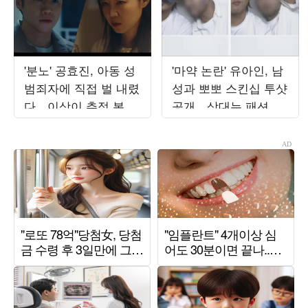
'분노' 공효진, 아동 성
'마약 논란' 유아인, 남
범죄자에 직접 벌 내렸
성과 뽀뽀 스킨십 투샷
다…이상이 추적 본격
공개…상대는 패션 브
화 ('유부녀')[중합]
랜드 대표 "사랑할게"