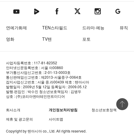
텐아시아 네이버TV
텐아시아 페이스북
텐아시아 엑스
텐아시아 인스타그램
텐아시아
텐아시아 유튜브
연예가화제
TEN스타필드
드라마·예능
뮤직
영화
TV텐
포토
사업자등록번호 : 117-81-82352
인터넷신문등록번호 : 서울 아00860
부가통신사업신고번호 : 2-01-13-0003호
통신판매업신고번호 : 제2013-서울중구-0064호
잡지사업신고번호 : 서울 중.라00439
제호 : 텐아시아
발행일자 : 2009년 5월 12일
등록일자 : 2009.05.12
발행·편집인 : 박수진
청소년보호책임자 : 김병두
상호 : (주)코리아엔터테인먼트미디어
상단 바로
회사소개
개인정보처리방침
청소년보호정책
제휴 및 광고문의
사이트맵
Copyright by
텐아시아
co., Ltd. All rights reserved.