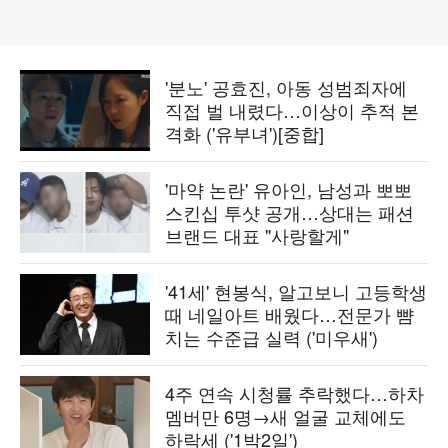
'분노' 공효진, 아동 성범죄자에
직접 벌 내렸다…이상이 추적 본
격화 ('유부녀')[중합]
'마약 논란' 유아인, 남성과 뽀뽀
스킨십 투샷 공개…상대는 패션
브랜드 대표 "사랑할게"
'41세' 현봉식, 알고보니 고등학생
때 네일아트 배웠다…전문가 뺨
치는 수준급 실력 ('미우새')
4주 연속 시청률 추락했다…하차
멤버만 6명→새 얼굴 교체에도
하락세 ('1박2일')