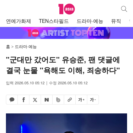
텐아시아
통합검
주
연예가화제
TEN스타필드
드라마·예능
뮤직
메
뉴
홈
드라마·예능
"군대만 갔어도" 유승준, 팬 댓글에
결국 눈물 "욕해도 이해, 죄송하다"
입력 2026.05.10 05:12
수정 2026.05.10 05:12
페이스북 공유하기
밴드 공유하기
카카오톡 공유하기
엑스 공유하기
URL복사
글자 크게
글자 작게
네이버 공유하기