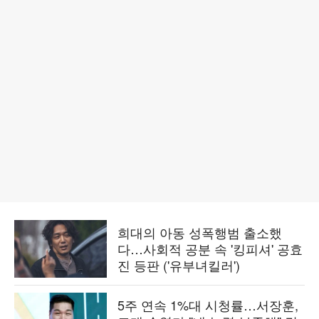
희대의 아동 성폭행범 출소했
다…사회적 공분 속 '킹피셔' 공효
진 등판 ('유부녀킬러')
5주 연속 1%대 시청률…서장훈,