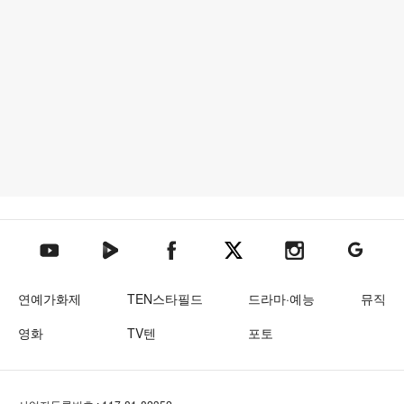
텐아시아 네이버TV
텐아시아 페이스북
텐아시아 엑스
텐아시아 인스타그램
텐아시아
텐아시아 유튜브
연예가화제
TEN스타필드
드라마·예능
뮤직
영화
TV텐
포토