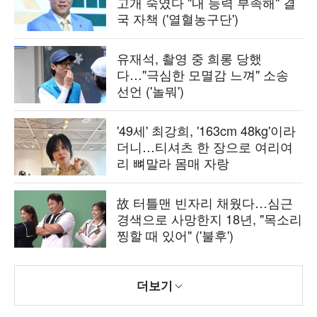
고개 숙였다 "내 능력 부족해" 결
국 자책 ('열혈농구단')
유재석, 촬영 중 희롱 당했
다…"극심한 모멸감 느껴" 소송
선언 ('놀뭐')
'49세' 최강희, '163cm 48kg'이라
더니…티셔츠 한 장으로 여리여
리 뼈말라 몸매 자랑
故 터틀맨 빈자리 채웠다…심근
경색으로 사망한지 18년, "목소리
찡할 때 있어" ('불후')
더보기