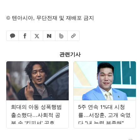
© 텐아시아, 무단전재 및 재배포 금지
페이스북 공유하기
밴드 공유하기
카카오톡 공유하기
엑스 공유하기
URL복사
네이버 공유하기
관련기사
희대의 아동 성폭행범
5주 연속 1%대 시청
출소했다…사회적 공
률…서장훈, 고개 숙였
분 속 '킹피셔' 공효진
다 "내 능력 부족해" 결
등판 ('유부녀킬러')
국 자책 ('열혈농구단')