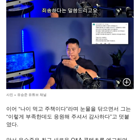
이미지 
사진 = 유승준 유튜브 채널
이어 “나이 먹고 주책이다”라며 눈물을 닦으면서 그는
“이렇게 부족한데도 응원해 주셔서 감사하다”고 덧붙
였다.
앞서 유승준은 최근 새로운 Q&A 콘텐츠를 예고하며