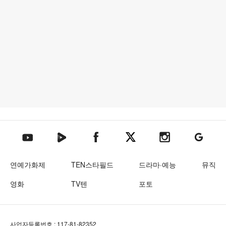
텐아시아 네이버TV
텐아시아 페이스북
텐아시아 엑스
텐아시아 인스타그램
텐아시아
텐아시아 유튜브
연예가화제
TEN스타필드
드라마·예능
뮤직
영화
TV텐
포토
사업자등록번호 : 117-81-82352