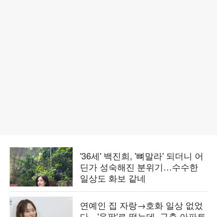
'36세' 백진희, '뼈말라' 되더니 어
딘가 성숙해진 분위기…수수한
일상도 화보 같네
연예인 집 자랑→호화 일상 없었
다…'응팔'로 떴는데, 구축 아파트