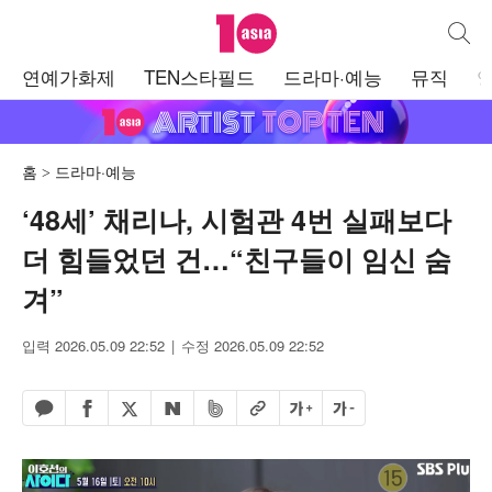
텐아시아
통합검
주
연예가화제
TEN스타필드
드라마·예능
뮤직
메
뉴
홈
드라마·예능
‘48세’ 채리나, 시험관 4번 실패보다
더 힘들었던 건…“친구들이 임신 숨
겨”
입력 2026.05.09 22:52
수정 2026.05.09 22:52
페이스북 공유하기
밴드 공유하기
카카오톡 공유하기
엑스 공유하기
URL복사
글자 크게
글자 작게
네이버 공유하기