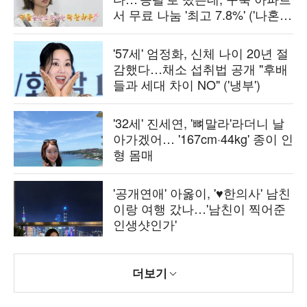
서 무료 나눔 '최고 7.8%' ('나혼
산')[종합]
'57세' 엄정화, 신체 나이 20년 절
감했다…채소 섭취법 공개 "후배
들과 세대 차이 NO" ('냉부')
'32세' 진세연, '뼈말라'라더니 날
아가겠어… '167cm·44kg' 종이 인
형 몸매
'공개연애' 아옳이, '♥한의사' 남친
이랑 여행 갔나…'남친이 찍어준
인생샷인가'
더보기