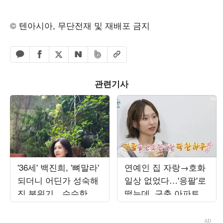
© 텐아시아, 무단전재 및 재배포 금지
페이스북 공유하기
밴드 공유하기
카카오톡 공유하기
엑스 공유하기
URL복사
네이버 공유하기
관련기사
'36세' 백진희, '뼈말라'
연예인 집 자랑→호화
되더니 어딘가 성숙해
일상 없었다…'응팔'로
진 분위기…수수한 일
떴는데, 구축 아파트서
상도 화보 같네
무료 나눔 '최고 7.8%'
('나혼산')[종합]