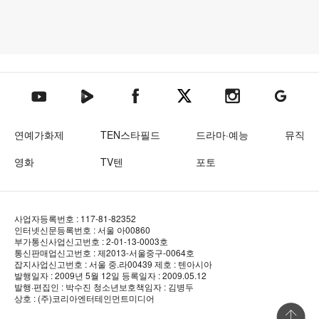
텐아시아 네이버TV
텐아시아 페이스북
텐아시아 엑스
텐아시아 인스타그램
텐아시아
텐아시아 유튜브
연예가화제
TEN스타필드
드라마·예능
뮤직
영화
TV텐
포토
사업자등록번호 : 117-81-82352
인터넷신문등록번호 : 서울 아00860
부가통신사업신고번호 : 2-01-13-0003호
통신판매업신고번호 : 제2013-서울중구-0064호
잡지사업신고번호 : 서울 중.라00439
제호 : 텐아시아
발행일자 : 2009년 5월 12일
등록일자 : 2009.05.12
발행·편집인 : 박수진
청소년보호책임자 : 김병두
상호 : (주)코리아엔터테인먼트미디어
상단 바로