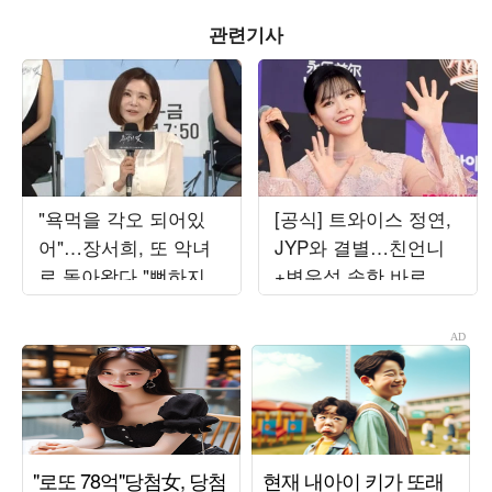
관련기사
"욕먹을 각오 되어있
[공식] 트와이스 정연,
어"…장서희, 또 악녀
JYP와 결별…친언니
로 돌아왔다 "뻔하지
+변우석 속한 바로엔
않아" ('욕망의덫')
터 계약