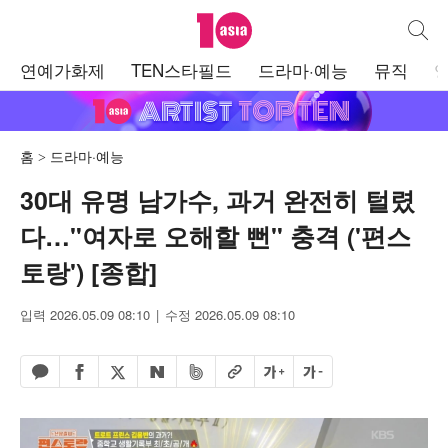
텐아시아
통합검
주
연예가화제
TEN스타필드
드라마·예능
뮤직
메
뉴
홈
드라마·예능
30대 유명 남가수, 과거 완전히 털렸
다…"여자로 오해할 뻔" 충격 ('편스
토랑') [종합]
입력 2026.05.09 08:10
수정 2026.05.09 08:10
페이스북 공유하기
밴드 공유하기
카카오톡 공유하기
엑스 공유하기
URL복사
글자 크게
글자 작게
네이버 공유하기