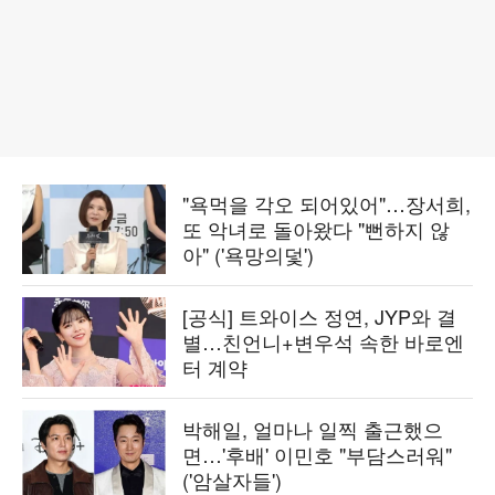
"욕먹을 각오 되어있어"…장서희,
또 악녀로 돌아왔다 "뻔하지 않
아" ('욕망의덫')
[공식] 트와이스 정연, JYP와 결
별…친언니+변우석 속한 바로엔
터 계약
박해일, 얼마나 일찍 출근했으
면…'후배' 이민호 "부담스러워"
('암살자들')