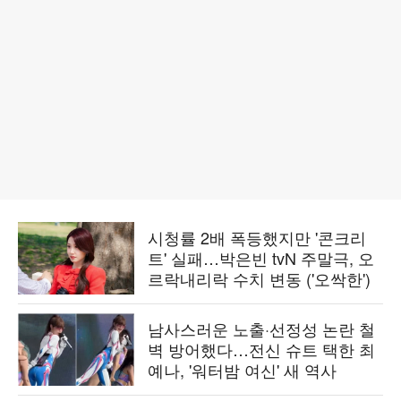
시청률 2배 폭등했지만 '콘크리
트' 실패…박은빈 tvN 주말극, 오
르락내리락 수치 변동 ('오싹한')
남사스러운 노출·선정성 논란 철
벽 방어했다…전신 슈트 택한 최
예나, '워터밤 여신' 새 역사