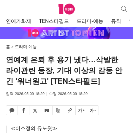
텐아시아
통합검
주
연예가화제
TEN스타필드
드라마·예능
뮤직
메
뉴
홈
드라마·예능
연예계 은퇴 후 용기 냈다…삭발한
라이관린 등장, 기대 이상의 감동 안
긴 '워너원고' [TEN스타필드]
입력 2026.05.09 18:29
수정 2026.05.09 18:29
페이스북 공유하기
밴드 공유하기
카카오톡 공유하기
엑스 공유하기
URL복사
글자 크게
글자 작게
네이버 공유하기
≪이소정의 유노왓≫