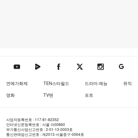
텐아시아 네이버TV
텐아시아 페이스북
텐아시아 엑스
텐아시아 인스타그램
텐아시아
텐아시아 유튜브
연예가화제
TEN스타필드
드라마·예능
뮤직
영화
TV텐
포토
사업자등록번호 : 117-81-82352
인터넷신문등록번호 : 서울 아00860
부가통신사업신고번호 : 2-01-13-0003호
통신판매업신고번호 : 제2013-서울중구-0064호