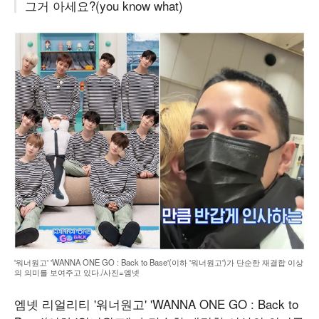
그거 아세요?(you know what)
'워너원고' 'WANNA ONE GO : Back to Base'(이하 '워너원고')가 단순한 재결합 이상
의 의미를 보여주고 있다./사진=엠넷
엠넷 리얼리티 '워너원고' 'WANNA ONE GO : Back to