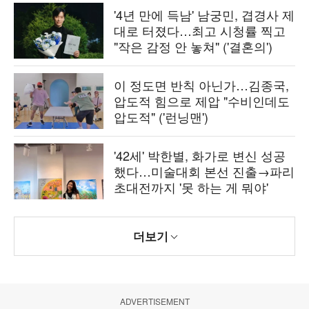
'4년 만에 득남' 남궁민, 겹경사 제
대로 터졌다…최고 시청률 찍고
"작은 감정 안 놓쳐" ('결혼의')
이 정도면 반칙 아닌가…김종국,
압도적 힘으로 제압 "수비인데도
압도적" ('런닝맨')
'42세' 박한별, 화가로 변신 성공
했다…미술대회 본선 진출→파리
초대전까지 '못 하는 게 뭐야'
더보기
ADVERTISEMENT