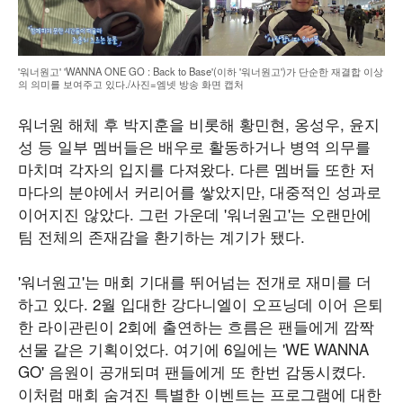
'워너원고' 'WANNA ONE GO : Back to Base'(이하 '워너원고')가 단순한 재결합 이상
의 의미를 보여주고 있다./사진=엠넷 방송 화면 캡처
워너원 해체 후 박지훈을 비롯해 황민현, 옹성우, 윤지
성 등 일부 멤버들은 배우로 활동하거나 병역 의무를
마치며 각자의 입지를 다져왔다. 다른 멤버들 또한 저
마다의 분야에서 커리어를 쌓았지만, 대중적인 성과로
이어지진 않았다. 그런 가운데 '워너원고'는 오랜만에
팀 전체의 존재감을 환기하는 계기가 됐다.
'워너원고'는 매회 기대를 뛰어넘는 전개로 재미를 더
하고 있다. 2월 입대한 강다니엘이 오프닝데 이어 은퇴
한 라이관린이 2회에 출연하는 흐름은 팬들에게 깜짝
선물 같은 기획이었다. 여기에 6일에는 'WE WANNA
GO' 음원이 공개되며 팬들에게 또 한번 감동시켰다.
이처럼 매회 숨겨진 특별한 이벤트는 프로그램에 대한