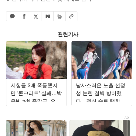
페이스북 공유하기
밴드 공유하기
카카오톡 공유하기
엑스 공유하기
URL복사
네이버 공유하기
관련기사
시청률 2배 폭등했지
남사스러운 노출·선정
만 '콘크리트' 실패…박
성 논란 철벽 방어했
은빈 tvN 주말극, 오르
다…전신 슈트 택한 최
락내리락 수치 변동
예나, '워터밤 여신' 새
('오싹한')
역사