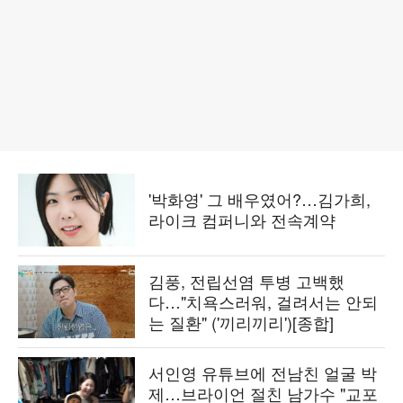
'박화영' 그 배우였어?…김가희,
라이크 컴퍼니와 전속계약
김풍, 전립선염 투병 고백했
다…"치욕스러워, 걸려서는 안되
는 질환" ('끼리끼리')[종합]
서인영 유튜브에 전남친 얼굴 박
제…브라이언 절친 남가수 "교포