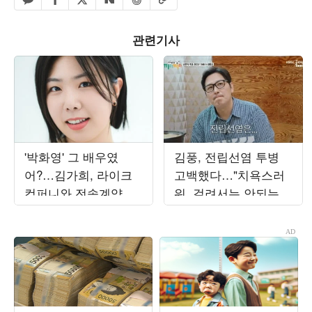
페이스북 공유하기
밴드 공유하기
카카오톡 공유하기
엑스 공유하기
URL복사
네이버 공유하기
관련기사
'박화영' 그 배우였
김풍, 전립선염 투병
어?…김가희, 라이크
고백했다…"치욕스러
컴퍼니와 전속계약
워, 걸려서는 안되는
질환" ('끼리끼리')[종
합]