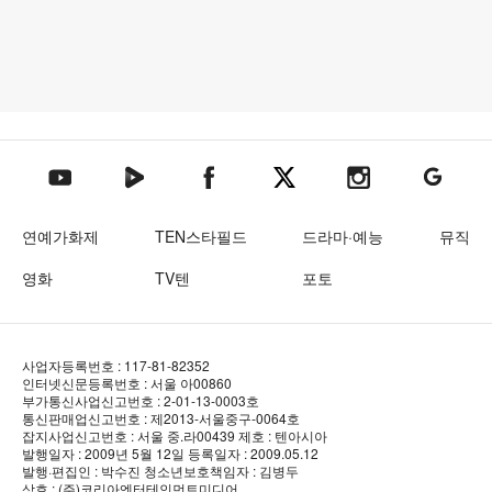
텐아시아 네이버TV
텐아시아 페이스북
텐아시아 엑스
텐아시아 인스타그램
텐아시아
텐아시아 유튜브
연예가화제
TEN스타필드
드라마·예능
뮤직
영화
TV텐
포토
사업자등록번호 : 117-81-82352
인터넷신문등록번호 : 서울 아00860
부가통신사업신고번호 : 2-01-13-0003호
통신판매업신고번호 : 제2013-서울중구-0064호
잡지사업신고번호 : 서울 중.라00439
제호 : 텐아시아
발행일자 : 2009년 5월 12일
등록일자 : 2009.05.12
발행·편집인 : 박수진
청소년보호책임자 : 김병두
상호 : (주)코리아엔터테인먼트미디어