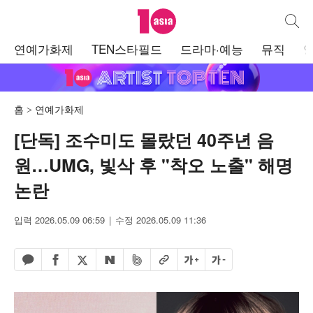
텐아시아
통합검
주
연예가화제
TEN스타필드
드라마·예능
뮤직
메
뉴
홈
연예가화제
[단독] 조수미도 몰랐던 40주년 음
원…UMG, 빛삭 후 "착오 노출" 해명
논란
입력 2026.05.09 06:59
수정 2026.05.09 11:36
페이스북 공유하기
밴드 공유하기
카카오톡 공유하기
엑스 공유하기
URL복사
글자 크게
글자 작게
네이버 공유하기