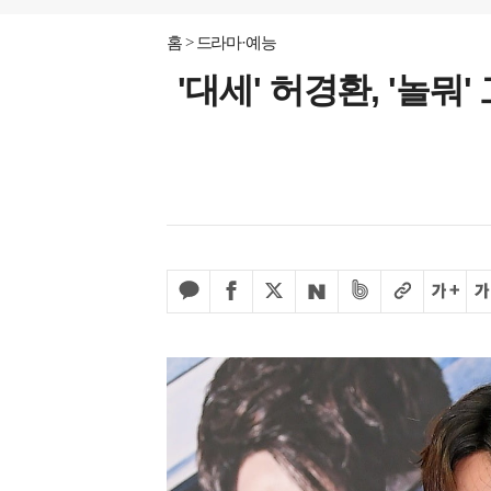
홈
드라마·예능
'대세' 허경환, '놀