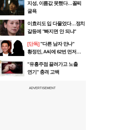
지성, 이름값 못했다…꼴찌
굴욕
이효리도 입 다물었다…정치
갈등에 "빠지면 안 되냐"
[단독]
"다른 남자 만나"
황정민, A씨에 62번 먼저
전화
"유흥주점 끌려가고 노출
연기" 충격 고백
ADVERTISEMENT