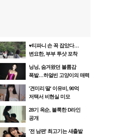
♥티파니 손 꼭 잡았다…
변요한, 부부 투샷 포착
닝닝, 숨겨왔던 볼륨감
폭발…하얼빈 고양이의 매력
'견미리 딸' 이유비, 90억
저택서 비현실 미모
28기 옥순, 불룩한 D라인
공개
'전 남편' 최고기는 새출발