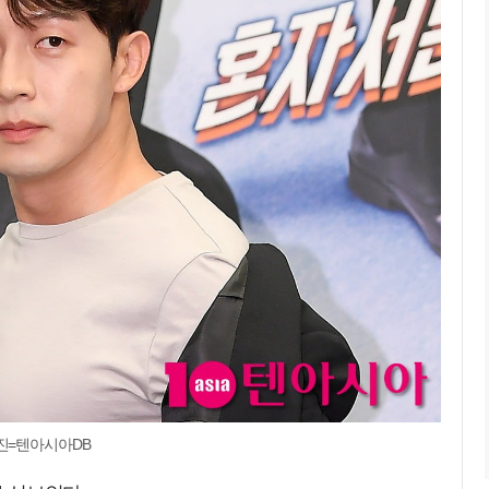
진=텐아시아DB