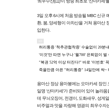
'최우수산(山)'이 방송 최초로 '산마카세'
3일 오후 6시에 처음 방송될 MBC 신규 
환, 붐, 양세형이 아차산을 거쳐 용마산
입한다.
용마산 정상 용마봉에는 오마카세 장인 
일명 '산마카세'가 준비되어 있어 놀라움
데 무늬오징어, 전갱이, 도화새우, 성게
비주얼과 맛을 자랑해 영광의 최우수자는