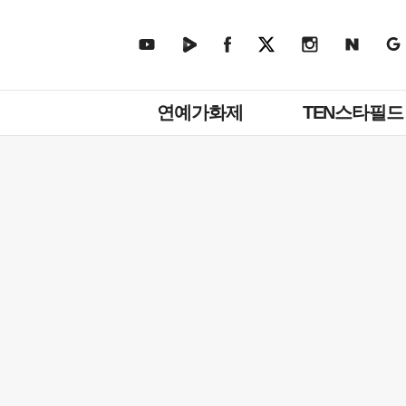
주
연예가화제
TEN스타필드
메
뉴