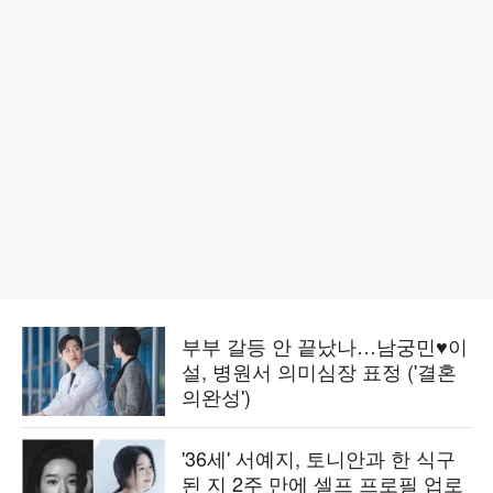
부부 갈등 안 끝났나…남궁민♥이
설, 병원서 의미심장 표정 ('결혼
의완성')
'36세' 서예지, 토니안과 한 식구
된 지 2주 만에 셀프 프로필 업로