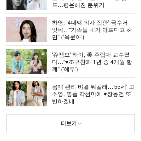
드…평온해진 분위기
하영, ‘4대째 의사 집안’ 금수저
맞네…“가족들 내가 아프다고 하
면” (‘옥문아’)
'쥬뗌므' 해이, 美 주립대 교수였
다…"♥조규찬과 1년 중 4개월 함
께" ('해투')
몸매 관리 비결 뭐길래…'55세' 고
소영, 명품 각선미에 ♥장동건 또
반하겠네
더보기