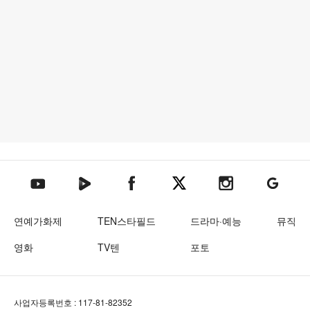
텐아시아 네이버TV
텐아시아 페이스북
텐아시아 엑스
텐아시아 인스타그램
텐아시아
텐아시아 유튜브
연예가화제
TEN스타필드
드라마·예능
뮤직
영화
TV텐
포토
사업자등록번호 : 117-81-82352