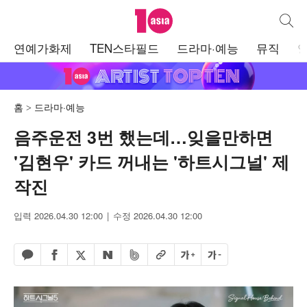
텐아시아
통합검
주
연예가화제
TEN스타필드
드라마·예능
뮤직
메
뉴
홈
드라마·예능
음주운전 3번 했는데…잊을만하면
'김현우' 카드 꺼내는 '하트시그널' 제
작진
입력 2026.04.30 12:00
수정 2026.04.30 12:00
페이스북 공유하기
밴드 공유하기
카카오톡 공유하기
엑스 공유하기
URL복사
글자 크게
글자 작게
네이버 공유하기