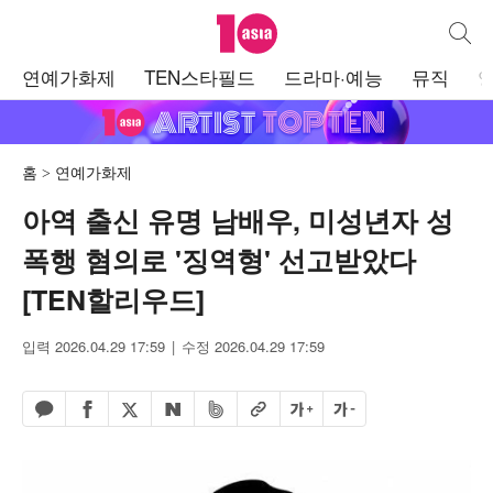
텐아시아
통합검
주
연예가화제
TEN스타필드
드라마·예능
뮤직
메
뉴
홈
연예가화제
아역 출신 유명 남배우, 미성년자 성
폭행 혐의로 '징역형' 선고받았다
[TEN할리우드]
입력 2026.04.29 17:59
수정 2026.04.29 17:59
페이스북 공유하기
밴드 공유하기
카카오톡 공유하기
엑스 공유하기
URL복사
글자 크게
글자 작게
네이버 공유하기