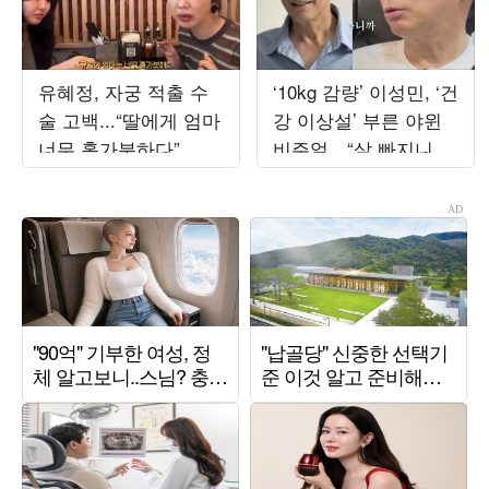
유혜정, 자궁 적출 수
‘10kg 감량’ 이성민, ‘건
술 고백...“딸에게 엄마
강 이상설’ 부른 야윈
너무 홀가분하다”
비주얼…“살 빠지니까
검사 결과 정상”