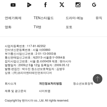
텐아시아 네이버TV
텐아시아 페이스북
텐아시아 엑스
텐아시아 인스타그램
텐아시아
텐아시아 유튜브
연예가화제
TEN스타필드
드라마·예능
뮤직
영화
TV텐
포토
사업자등록번호 : 117-81-82352
인터넷신문등록번호 : 서울 아00860
부가통신사업신고번호 : 2-01-13-0003호
통신판매업신고번호 : 제2013-서울중구-0064호
잡지사업신고번호 : 서울 중.라00439
제호 : 텐아시아
발행일자 : 2009년 5월 12일
등록일자 : 2009.05.12
발행·편집인 : 박수진
청소년보호책임자 : 김병두
상호 : (주)코리아엔터테인먼트미디어
상단 바로
회사소개
개인정보처리방침
청소년보호정책
제휴 및 광고문의
사이트맵
Copyright by
텐아시아
co., Ltd. All rights reserved.