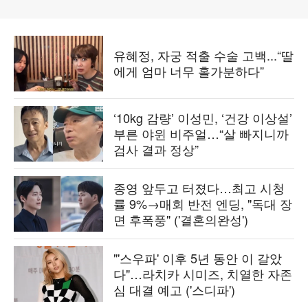
유혜정, 자궁 적출 수술 고백...“딸
에게 엄마 너무 홀가분하다”
‘10kg 감량’ 이성민, ‘건강 이상설’
부른 야윈 비주얼…“살 빠지니까
검사 결과 정상”
종영 앞두고 터졌다…최고 시청
률 9%→매회 반전 엔딩, "독대 장
면 후폭풍" ('결혼의완성')
"'스우파' 이후 5년 동안 이 갈았
다"…라치카 시미즈, 치열한 자존
심 대결 예고 ('스디파')