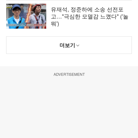
유재석, 정준하에 소송 선전포
고…"극심한 모멸감 느꼈다" ('놀
뭐')
더보기
ADVERTISEMENT