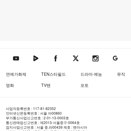
텐아시아 네이버TV
텐아시아 페이스북
텐아시아 엑스
텐아시아 인스타그램
텐아시아
텐아시아 유튜브
연예가화제
TEN스타필드
드라마·예능
뮤직
영화
TV텐
포토
사업자등록번호 : 117-81-82352
인터넷신문등록번호 : 서울 아00860
부가통신사업신고번호 : 2-01-13-0003호
통신판매업신고번호 : 제2013-서울중구-0064호
잡지사업신고번호 : 서울 중.라00439
제호 : 텐아시아