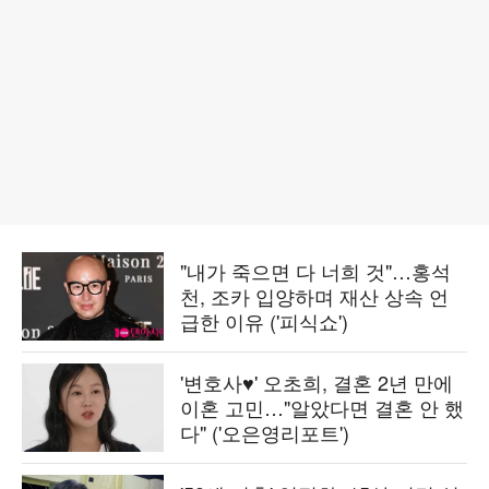
"내가 죽으면 다 너희 것"…홍석
천, 조카 입양하며 재산 상속 언
급한 이유 ('피식쇼')
'변호사♥' 오초희, 결혼 2년 만에
이혼 고민…"알았다면 결혼 안 했
다" ('오은영리포트')