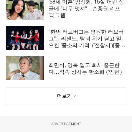
'58세 미혼' 엄정화, 15살 어린 싱
글에 "너무 멋져"…손종원 셰프
'리그램'
"한번 러브버그는 영원한 러브버
그"…리센느, 탈퇴 위기 딛고 일
으킨 '중소의 기적' ('전참시')[종
합]
최민식, 양복 입고 회사 출근한
다…직속 상사는 한소희 ('인턴')
더보기
ADVERTISEMENT