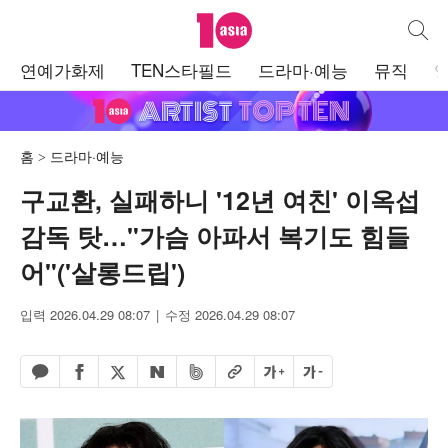
텐아시아
통합검
주
연예가화제
TEN스타필드
드라마·예능
뮤직
메
뉴
홈
드라마·예능
구교환, 실패하니 '12년 여친' 이옥섭
감독 탓…"가슴 아파서 복기도 힘들
어"('살롱드립')
입력 2026.04.29 08:07
수정 2026.04.29 08:07
페이스북 공유하기
밴드 공유하기
카카오톡 공유하기
엑스 공유하기
URL복사
글자 크게
글자 작게
네이버 공유하기